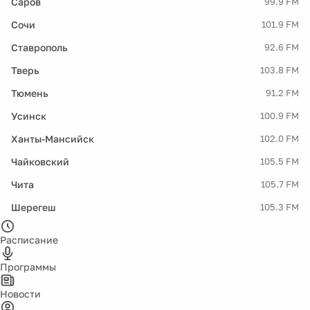
Саров
99.9 FM
Сочи
101.9 FM
Ставрополь
92.6 FM
Тверь
103.8 FM
Тюмень
91.2 FM
Усинск
100.9 FM
Ханты-Мансийск
102.0 FM
Чайковский
105.5 FM
Чита
105.7 FM
Шерегеш
105.3 FM
Расписание
Программы
Новости