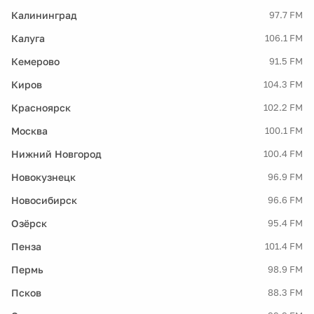
Калининград
97.7 FM
Калуга
106.1 FM
Кемерово
91.5 FM
Киров
104.3 FM
Красноярск
102.2 FM
Москва
100.1 FM
Нижний Новгород
100.4 FM
Новокузнецк
96.9 FM
Новосибирск
96.6 FM
Озёрск
95.4 FM
Пенза
101.4 FM
Пермь
98.9 FM
Псков
88.3 FM