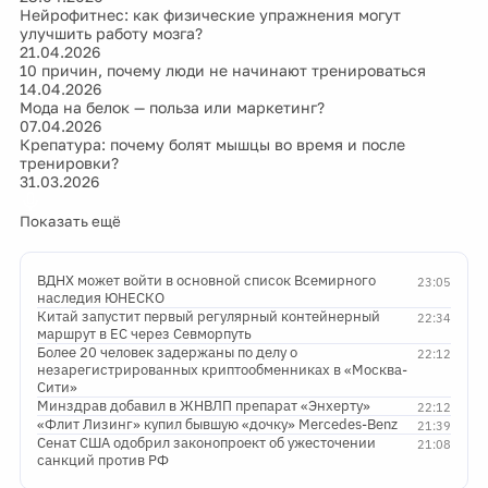
Нейрофитнес: как физические упражнения могут
улучшить работу мозга?
21.04.2026
10 причин, почему люди не начинают тренироваться
14.04.2026
Мода на белок — польза или маркетинг?
07.04.2026
Крепатура: почему болят мышцы во время и после
тренировки?
31.03.2026
Показать ещё
ВДНХ может войти в основной список Всемирного
23:05
наследия ЮНЕСКО
Китай запустит первый регулярный контейнерный
22:34
маршрут в ЕС через Севморпуть
Более 20 человек задержаны по делу о
22:12
незарегистрированных криптообменниках в «Москва-
Сити»
Минздрав добавил в ЖНВЛП препарат «Энхерту»
22:12
«Флит Лизинг» купил бывшую «дочку» Mercedes-Benz
21:39
Сенат США одобрил законопроект об ужесточении
21:08
санкций против РФ