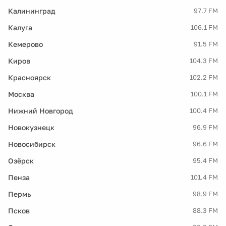
Калининград
97.7 FM
Калуга
106.1 FM
Кемерово
91.5 FM
Киров
104.3 FM
Красноярск
102.2 FM
Москва
100.1 FM
Нижний Новгород
100.4 FM
Новокузнецк
96.9 FM
Новосибирск
96.6 FM
Озёрск
95.4 FM
Пенза
101.4 FM
Пермь
98.9 FM
Псков
88.3 FM