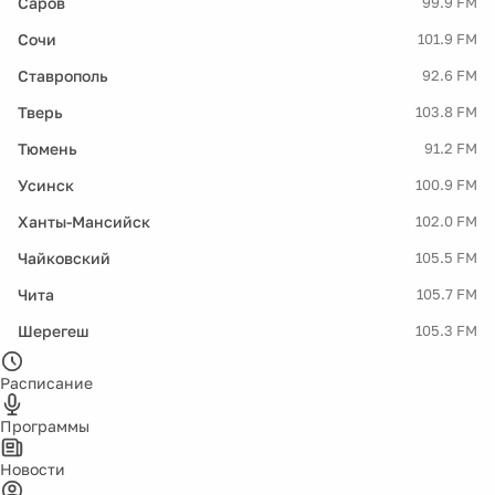
Саров
99.9 FM
Сочи
101.9 FM
Ставрополь
92.6 FM
Тверь
103.8 FM
Тюмень
91.2 FM
Усинск
100.9 FM
Ханты-Мансийск
102.0 FM
Чайковский
105.5 FM
Чита
105.7 FM
Шерегеш
105.3 FM
Расписание
Программы
Новости