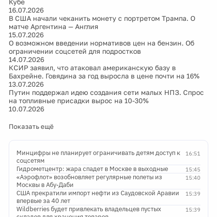
Кубе
16.07.2026
В США начали чеканить монету с портретом Трампа. О
матче Аргентина — Англия
15.07.2026
О возможном введении нормативов цен на бензин. Об
ограничении соцсетей для подростков
14.07.2026
КСИР заявил, что атаковал американскую базу в
Бахрейне. Говядина за год выросла в цене почти на 16%
13.07.2026
Путин поддержал идею создания сети малых НПЗ. Спрос
на топливные присадки вырос на 10-30%
10.07.2026
Показать ещё
Минцифры не планирует ограничивать детям доступ к
16:51
соцсетям
Гидрометцентр: жара спадет в Москве в выходные
15:45
«Аэрофлот» возобновляет регулярные полеты из
15:40
Москвы в Абу-Даби
США прекратили импорт нефти из Саудовской Аравии
15:39
впервые за 40 лет
Wildberries будет привлекать владельцев пустых
15:39
складов для хранения товаров