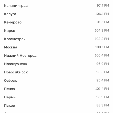
Калининград
97.7 FM
Калуга
106.1 FM
Кемерово
91.5 FM
Киров
104.3 FM
Красноярск
102.2 FM
Москва
100.1 FM
Нижний Новгород
100.4 FM
Новокузнецк
96.9 FM
Новосибирск
96.6 FM
Озёрск
95.4 FM
Пенза
101.4 FM
Пермь
98.9 FM
Псков
88.3 FM