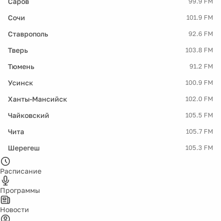
Саров
99.9 FM
Сочи
101.9 FM
Ставрополь
92.6 FM
Тверь
103.8 FM
Тюмень
91.2 FM
Усинск
100.9 FM
Ханты-Мансийск
102.0 FM
Чайковский
105.5 FM
Чита
105.7 FM
Шерегеш
105.3 FM
Расписание
Программы
Новости