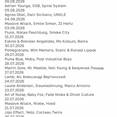
06.08.2026
Adrian Younge, DSB, Spiral System
05.08.2026
Agnes Obel, Dani Siciliano, UNKLE
04.08.2026
Massive Attack, Emilie Simon, 21 Hertz
03.08.2026
Flunk, Niklas Paschburg, Smoke City
31.07.2026
Eskmo & Brendan Angelides, Mo Kolours, Волга
30.07.2026
Pomegranate, Wim Mertens, Static & Ronald Lippok
29.07.2026
Puma Blue, Moby, Post Industrial Boys
28.07.2026
Martin Gore, Mr. Meeble, Neil Young & Безумная Лошадь
27.07.2026
Lamb, Air, Александр Вертинский
24.07.2026
Laurie Anderson, 2raumwohnung, Marco Antonio
23.07.2026
Art of Noise, Baby Fox, Falle Nioke & Ghost Culture
22.07.2026
Massive Attack, Niobe, Hood
21.07.2026
Jojo Effect, Yello, Cocteau Twins
20.07.2026