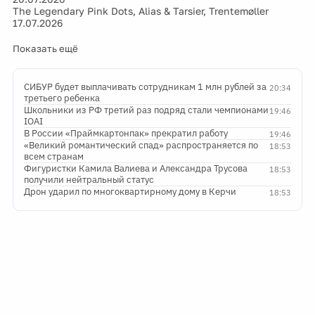
The Legendary Pink Dots, Alias & Tarsier, Trentemøller
17.07.2026
Показать ещё
СИБУР будет выплачивать сотрудникам 1 млн рублей за
20:34
третьего ребенка
Школьники из РФ третий раз подряд стали чемпионами
19:46
IOAI
В России «Праймкартонпак» прекратил работу
19:46
«Великий романтический спад» распространяется по
18:53
всем странам
Фигуристки Камила Валиева и Александра Трусова
18:53
получили нейтральный статус
Дрон ударил по многоквартирному дому в Керчи
18:53