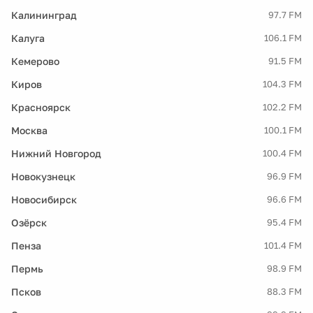
Калининград
97.7 FM
Калуга
106.1 FM
Кемерово
91.5 FM
Киров
104.3 FM
Красноярск
102.2 FM
Москва
100.1 FM
Нижний Новгород
100.4 FM
Новокузнецк
96.9 FM
Новосибирск
96.6 FM
Озёрск
95.4 FM
Пенза
101.4 FM
Пермь
98.9 FM
Псков
88.3 FM