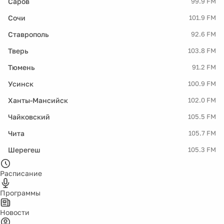
Саров
99.9 FM
Сочи
101.9 FM
Ставрополь
92.6 FM
Тверь
103.8 FM
Тюмень
91.2 FM
Усинск
100.9 FM
Ханты-Мансийск
102.0 FM
Чайковский
105.5 FM
Чита
105.7 FM
Шерегеш
105.3 FM
Расписание
Программы
Новости