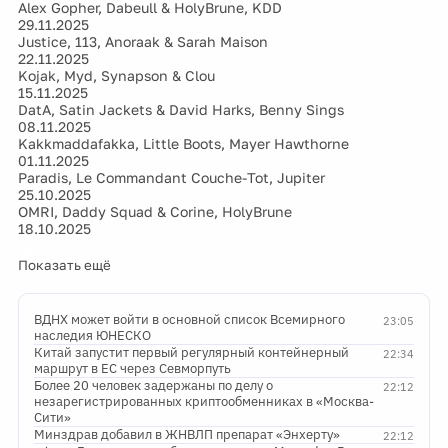
Alex Gopher, Dabeull & HolyBrune, KDD
29.11.2025
Justice, 113, Anoraak & Sarah Maison
22.11.2025
Kojak, Myd, Synapson & Clou
15.11.2025
DatA, Satin Jackets & David Harks, Benny Sings
08.11.2025
Kakkmaddafakka, Little Boots, Mayer Hawthorne
01.11.2025
Paradis, Le Commandant Couche-Tot, Jupiter
25.10.2025
OMRI, Daddy Squad & Corine, HolyBrune
18.10.2025
Показать ещё
ВДНХ может войти в основной список Всемирного
23:05
наследия ЮНЕСКО
Китай запустит первый регулярный контейнерный
22:34
маршрут в ЕС через Севморпуть
Более 20 человек задержаны по делу о
22:12
незарегистрированных криптообменниках в «Москва-
Сити»
Минздрав добавил в ЖНВЛП препарат «Энхерту»
22:12