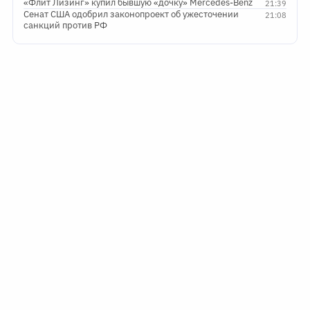
«Флит Лизинг» купил бывшую «дочку» Mercedes-Benz
21:39
Сенат США одобрил законопроект об ужесточении
21:08
санкций против РФ