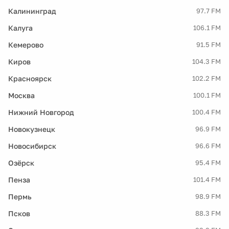
Калининград
97.7 FM
Калуга
106.1 FM
Кемерово
91.5 FM
Киров
104.3 FM
Красноярск
102.2 FM
Москва
100.1 FM
Нижний Новгород
100.4 FM
Новокузнецк
96.9 FM
Новосибирск
96.6 FM
Озёрск
95.4 FM
Пенза
101.4 FM
Пермь
98.9 FM
Псков
88.3 FM