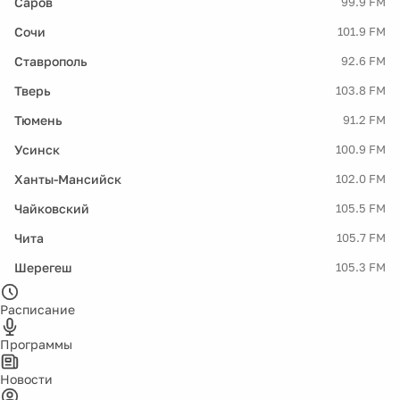
Саров
99.9 FM
Сочи
101.9 FM
Ставрополь
92.6 FM
Тверь
103.8 FM
Тюмень
91.2 FM
Усинск
100.9 FM
Ханты-Мансийск
102.0 FM
Чайковский
105.5 FM
Чита
105.7 FM
Шерегеш
105.3 FM
Расписание
Программы
Новости