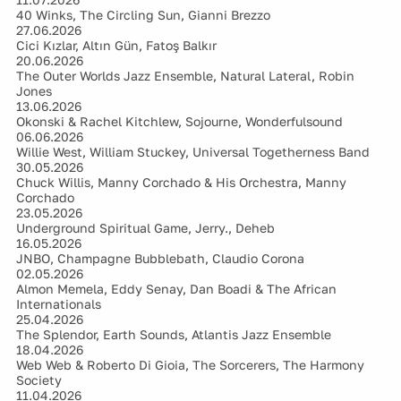
40 Winks, The Circling Sun, Gianni Brezzo
27.06.2026
Cici Kızlar, Altın Gün, Fatoş Balkır
20.06.2026
The Outer Worlds Jazz Ensemble, Natural Lateral, Robin
Jones
13.06.2026
Okonski & Rachel Kitchlew, Sojourne, Wonderfulsound
06.06.2026
Willie West, William Stuckey, Universal Togetherness Band
30.05.2026
Chuck Willis, Manny Corchado & His Orchestra, Manny
Corchado
23.05.2026
Underground Spiritual Game, Jerry., Deheb
16.05.2026
JNBO, Champagne Bubblebath, Claudio Corona
02.05.2026
Almon Memela, Eddy Senay, Dan Boadi & The African
Internationals
25.04.2026
The Splendor, Earth Sounds, Atlantis Jazz Ensemble
18.04.2026
Web Web & Roberto Di Gioia, The Sorcerers, The Harmony
Society
11.04.2026