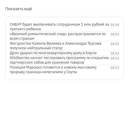
Показать ещё
СИБУР будет выплачивать сотрудникам 1 млн рублей за
20:34
третьего ребенка
«Великий романтический спад» распространяется по
18:53
всем странам
Фигуристки Камила Валиева и Александра Трусова
18:53
получили нейтральный статус
Дрон ударил по многоквартирному дому в Керчи
18:53
Wildberries начнет тестировать программу по открытию
18:53
партнерских хабов для хранения товаров
Полиция Марокко готовится к новому массовому
18:13
прорыву границы нелегалами у Сеуты