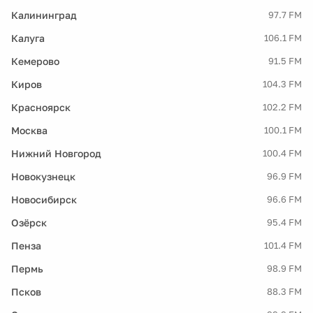
Калининград
97.7 FM
Калуга
106.1 FM
Кемерово
91.5 FM
Киров
104.3 FM
Красноярск
102.2 FM
Москва
100.1 FM
Нижний Новгород
100.4 FM
Новокузнецк
96.9 FM
Новосибирск
96.6 FM
Озёрск
95.4 FM
Пенза
101.4 FM
Пермь
98.9 FM
Псков
88.3 FM