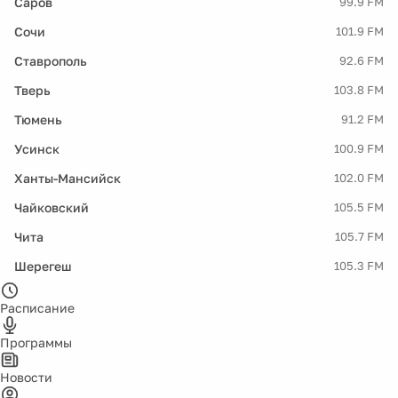
Саров
99.9 FM
Сочи
101.9 FM
Ставрополь
92.6 FM
Тверь
103.8 FM
Тюмень
91.2 FM
Усинск
100.9 FM
Ханты-Мансийск
102.0 FM
Чайковский
105.5 FM
Чита
105.7 FM
Шерегеш
105.3 FM
Расписание
Программы
Новости