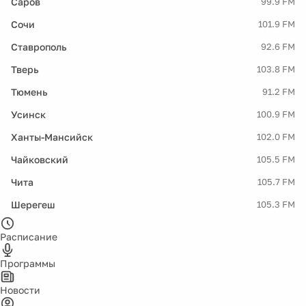
Саров
99.9 FM
Сочи
101.9 FM
Ставрополь
92.6 FM
Тверь
103.8 FM
Тюмень
91.2 FM
Усинск
100.9 FM
Ханты-Мансийск
102.0 FM
Чайковский
105.5 FM
Чита
105.7 FM
Шерегеш
105.3 FM
Расписание
Программы
Новости