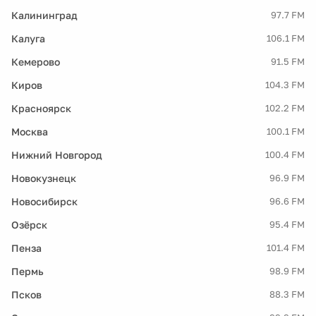
Калининград
97.7 FM
Калуга
106.1 FM
Кемерово
91.5 FM
Киров
104.3 FM
Красноярск
102.2 FM
Москва
100.1 FM
Нижний Новгород
100.4 FM
Новокузнецк
96.9 FM
Новосибирск
96.6 FM
Озёрск
95.4 FM
Пенза
101.4 FM
Пермь
98.9 FM
Псков
88.3 FM