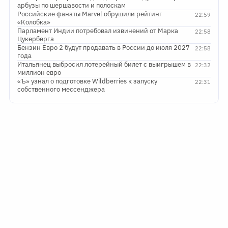
арбузы по шершавости и полоскам
Российские фанаты Marvel обрушили рейтинг
22:59
«Колобка»
Парламент Индии потребовал извинений от Марка
22:58
Цукерберга
Бензин Евро 2 будут продавать в России до июля 2027
22:58
года
Итальянец выбросил лотерейный билет с выигрышем в
22:32
миллион евро
«Ъ» узнал о подготовке Wildberries к запуску
22:31
собственного мессенджера