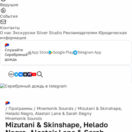
Ведущие
События
Контакты
О нас
Экскурсии
Silver Studio
Рекламодателям
Юридическая
информация
Слушайте
App Store
Google Play
Telegram App
Серебряный
дождь
12+
/
Программы
/
Mnemonik Sounds
/
Mizutani & Skinshape,
Helado Negro, Alastair Lane & Sarah Degny
Mnemonik Sounds
Mizutani & Skinshape, Helado
Negro, Alastair Lane & Sarah