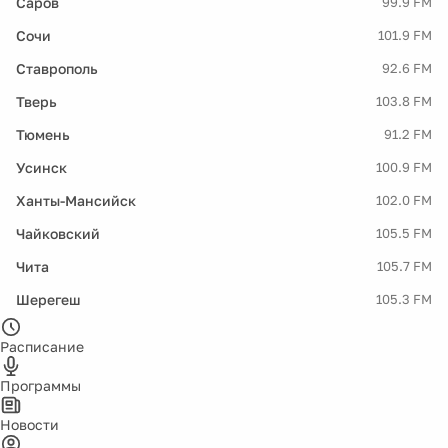
Саров
99.9 FM
Сочи
101.9 FM
Ставрополь
92.6 FM
Тверь
103.8 FM
Тюмень
91.2 FM
Усинск
100.9 FM
Ханты-Мансийск
102.0 FM
Чайковский
105.5 FM
Чита
105.7 FM
Шерегеш
105.3 FM
Расписание
Программы
Новости