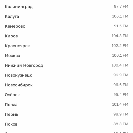
Калининград
97.7 FM
Калуга
106.1 FM
Кемерово
91.5 FM
Киров
104.3 FM
Красноярск
102.2 FM
Москва
100.1 FM
Нижний Новгород
100.4 FM
Новокузнецк
96.9 FM
Новосибирск
96.6 FM
Озёрск
95.4 FM
Пенза
101.4 FM
Пермь
98.9 FM
Псков
88.3 FM