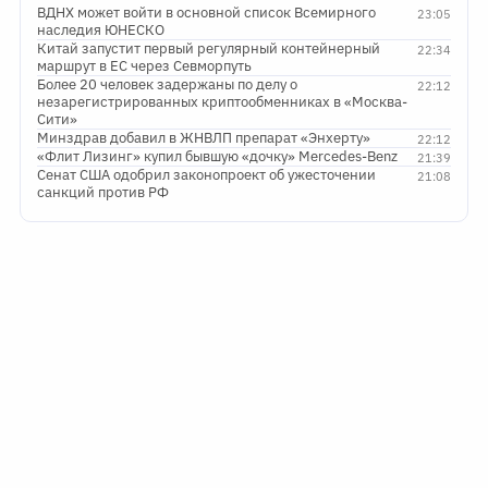
наследия ЮНЕСКО
Китай запустит первый регулярный контейнерный
22:34
маршрут в ЕС через Севморпуть
Более 20 человек задержаны по делу о
22:12
незарегистрированных криптообменниках в «Москва-
Сити»
Минздрав добавил в ЖНВЛП препарат «Энхерту»
22:12
«Флит Лизинг» купил бывшую «дочку» Mercedes-Benz
21:39
Сенат США одобрил законопроект об ужесточении
21:08
санкций против РФ