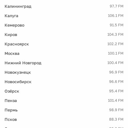
Калининград
97.7 FM
Калуга
106.1 FM
Кемерово
91.5 FM
Киров
104.3 FM
Красноярск
102.2 FM
Москва
100.1 FM
Нижний Новгород
100.4 FM
Новокузнецк
96.9 FM
Новосибирск
96.6 FM
Озёрск
95.4 FM
Пенза
101.4 FM
Пермь
98.9 FM
Псков
88.3 FM