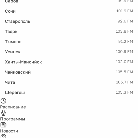
Саров
99.9 FM
Сочи
101.9 FM
Ставрополь
92.6 FM
Тверь
103.8 FM
Тюмень
91.2 FM
Усинск
100.9 FM
Ханты-Мансийск
102.0 FM
Чайковский
105.5 FM
Чита
105.7 FM
Шерегеш
105.3 FM
Расписание
Программы
Новости