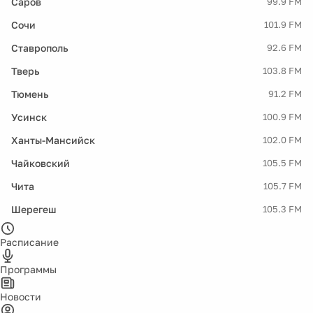
Саров
99.9 FM
Сочи
101.9 FM
Ставрополь
92.6 FM
Тверь
103.8 FM
Тюмень
91.2 FM
Усинск
100.9 FM
Ханты-Мансийск
102.0 FM
Чайковский
105.5 FM
Чита
105.7 FM
Шерегеш
105.3 FM
Расписание
Программы
Новости