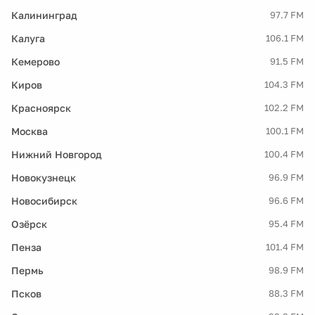
Калининград
97.7 FM
Калуга
106.1 FM
Кемерово
91.5 FM
Киров
104.3 FM
Красноярск
102.2 FM
Москва
100.1 FM
Нижний Новгород
100.4 FM
Новокузнецк
96.9 FM
Новосибирск
96.6 FM
Озёрск
95.4 FM
Пенза
101.4 FM
Пермь
98.9 FM
Псков
88.3 FM