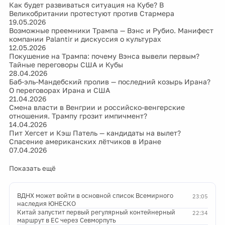
Как будет развиваться ситуация на Кубе? В
Великобритании протестуют против Стармера
19.05.2026
Возможные преемники Трампа — Вэнс и Рубио. Манифест
компании Palantir и дискуссия о культурах
12.05.2026
Покушение на Трампа: почему Вэнса вывели первым?
Тайные переговоры США и Кубы
28.04.2026
Баб-эль-Мандебский пролив — последний козырь Ирана?
О переговорах Ирана и США
21.04.2026
Смена власти в Венгрии и российско-венгерские
отношения. Трампу грозит импичмент?
14.04.2026
Пит Хегсет и Кэш Патель — кандидаты на вылет?
Спасение американских лётчиков в Иране
07.04.2026
Показать ещё
ВДНХ может войти в основной список Всемирного
23:05
наследия ЮНЕСКО
Китай запустит первый регулярный контейнерный
22:34
маршрут в ЕС через Севморпуть