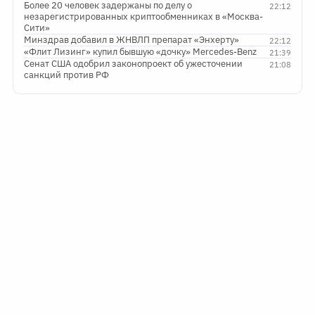
Более 20 человек задержаны по делу о
22:12
незарегистрированных криптообменниках в «Москва-
Сити»
Минздрав добавил в ЖНВЛП препарат «Энхерту»
22:12
«Флит Лизинг» купил бывшую «дочку» Mercedes-Benz
21:39
Сенат США одобрил законопроект об ужесточении
21:08
санкций против РФ