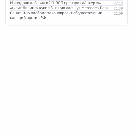
Минздрав добавил в ЖНВЛП препарат «Энхерту»
22:12
«Флит Лизинг» купил бывшую «дочку» Mercedes-Benz
21:39
Сенат США одобрил законопроект об ужесточении
21:08
санкций против РФ