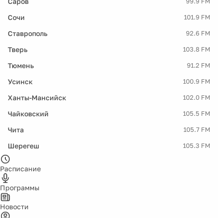
Саров
99.9 FM
Сочи
101.9 FM
Ставрополь
92.6 FM
Тверь
103.8 FM
Тюмень
91.2 FM
Усинск
100.9 FM
Ханты-Мансийск
102.0 FM
Чайковский
105.5 FM
Чита
105.7 FM
Шерегеш
105.3 FM
Расписание
Программы
Новости