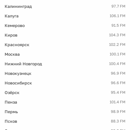
Калининград
97.7 FM
Калуга
106.1 FM
Кемерово
91.5 FM
Киров
104.3 FM
Красноярск
102.2 FM
Москва
100.1 FM
Нижний Новгород
100.4 FM
Новокузнецк
96.9 FM
Новосибирск
96.6 FM
Озёрск
95.4 FM
Пенза
101.4 FM
Пермь
98.9 FM
Псков
88.3 FM