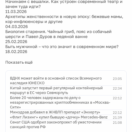
Начинаем с вешалки. Как устроен современный театр и
зачем туда идти?
11.03.2026
Архетипы женственности в новую эпоху: бежевые мамы,
кор-инфлюенсеры и другие
04.03.2026
Биология старения. Чайный гриб, пояс из собачьей
шерсти и Павел Дуров в ледяной ванне
25.02.2026
Быть мужчиной – что это значит в современном мире?
18.02.2026
Показать ещё
ВДНХ может войти в основной список Всемирного
23:05
наследия ЮНЕСКО
Китай запустит первый регулярный контейнерный
22:34
маршрут в ЕС через Севморпуть
Более 20 человек задержаны по делу о
22:12
незарегистрированных криптообменниках в «Москва-
Сити»
Минздрав добавил в ЖНВЛП препарат «Энхерту»
22:12
«Флит Лизинг» купил бывшую «дочку» Mercedes-Benz
21:39
Сенат США одобрил законопроект об ужесточении
21:08
санкций против РФ