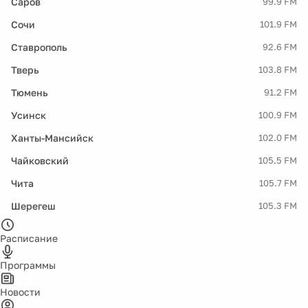
Саров
99.9 FM
Сочи
101.9 FM
Ставрополь
92.6 FM
Тверь
103.8 FM
Тюмень
91.2 FM
Усинск
100.9 FM
Ханты-Мансийск
102.0 FM
Чайковский
105.5 FM
Чита
105.7 FM
Шерегеш
105.3 FM
Расписание
Программы
Новости