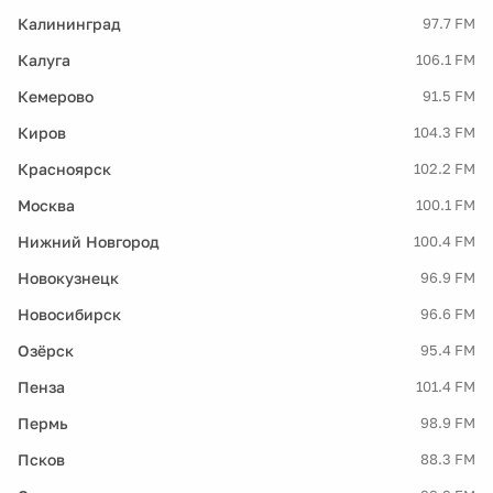
Калининград
97.7 FM
Калуга
106.1 FM
Кемерово
91.5 FM
Киров
104.3 FM
Красноярск
102.2 FM
Москва
100.1 FM
Нижний Новгород
100.4 FM
Новокузнецк
96.9 FM
Новосибирск
96.6 FM
Озёрск
95.4 FM
Пенза
101.4 FM
Пермь
98.9 FM
Псков
88.3 FM