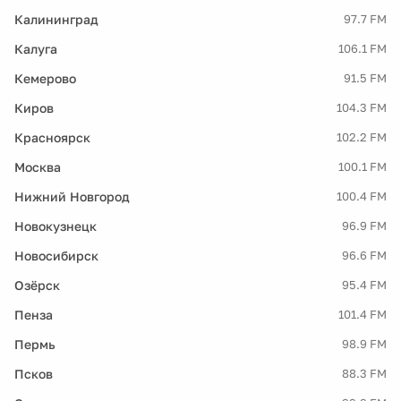
Калининград
97.7 FM
Калуга
106.1 FM
Кемерово
91.5 FM
Киров
104.3 FM
Красноярск
102.2 FM
Москва
100.1 FM
Нижний Новгород
100.4 FM
Новокузнецк
96.9 FM
Новосибирск
96.6 FM
Озёрск
95.4 FM
Пенза
101.4 FM
Пермь
98.9 FM
Псков
88.3 FM