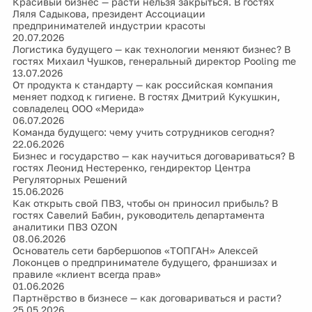
Красивый бизнес — расти нельзя закрыться. В гостях
Ляля Садыкова, президент Ассоциации
предпринимателей индустрии красоты
20.07.2026
Логистика будущего — как технологии меняют бизнес? В
гостях Михаил Чушков, генеральный директор Pooling me
13.07.2026
От продукта к стандарту — как российская компания
меняет подход к гигиене. В гостях Дмитрий Кукушкин,
совладелец ООО «Мерида»
06.07.2026
Команда будущего: чему учить сотрудников сегодня?
22.06.2026
Бизнес и государство — как научиться договариваться? В
гостях Леонид Нестеренко, гендиректор Центра
Регуляторных Решений
15.06.2026
Как открыть свой ПВЗ, чтобы он приносил прибыль? В
гостях Савелий Бабин, руководитель департамента
аналитики ПВЗ OZON
08.06.2026
Основатель сети барбершопов «ТОПГАН» Алексей
Локонцев о предпринимателе будущего, франшизах и
правиле «клиент всегда прав»
01.06.2026
Партнёрство в бизнесе — как договариваться и расти?
25.05.2026