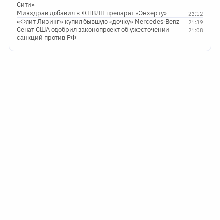
Сити»
Минздрав добавил в ЖНВЛП препарат «Энхерту»
22:12
«Флит Лизинг» купил бывшую «дочку» Mercedes-Benz
21:39
Сенат США одобрил законопроект об ужесточении
21:08
санкций против РФ