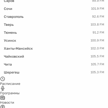
Саров
99.9 FM
Сочи
101.9 FM
Ставрополь
92.6 FM
Тверь
103.8 FM
Тюмень
91.2 FM
Усинск
100.9 FM
Ханты-Мансийск
102.0 FM
Чайковский
105.5 FM
Чита
105.7 FM
Шерегеш
105.3 FM
Расписание
Программы
Новости