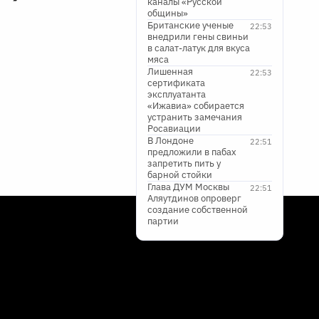
каналы «Русской
общины»
Британские ученые
22:53
внедрили гены свиньи
в салат-латук для вкуса
мяса
Лишенная
22:53
сертификата
эксплуатанта
«Ижавиа» собирается
устранить замечания
Росавиации
В Лондоне
22:51
предложили в пабах
запретить пить у
барной стойки
Глава ДУМ Москвы
22:51
Аляутдинов опроверг
создание собственной
партии