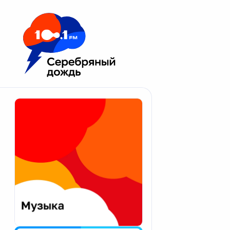
Москва 100.1 FM
Апатиты
Астрахань
Волгоград
Вологда
Екатеринбург
Иваново
Казань
Калининград
Калуга