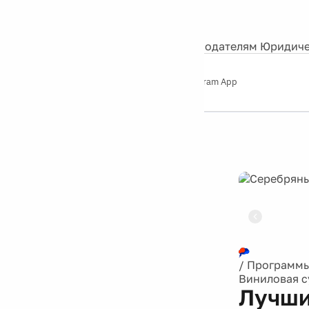
События
Контакты
О нас
Экскурсии
Silver Studio
Рекламодателям
Юридиче
Слушайте
App Store
Google Play
Telegram App
Серебряный
дождь
12+
Реклама
/
Программ
Виниловая с
Лучши