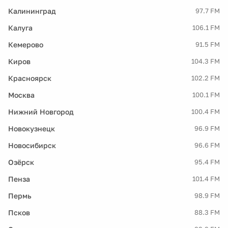
Калининград
97.7 FM
Калуга
106.1 FM
Кемерово
91.5 FM
Киров
104.3 FM
Красноярск
102.2 FM
Москва
100.1 FM
Нижний Новгород
100.4 FM
Новокузнецк
96.9 FM
Новосибирск
96.6 FM
Озёрск
95.4 FM
Пенза
101.4 FM
Пермь
98.9 FM
Псков
88.3 FM