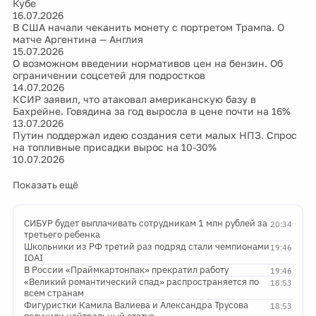
Кубе
16.07.2026
В США начали чеканить монету с портретом Трампа. О
матче Аргентина — Англия
15.07.2026
О возможном введении нормативов цен на бензин. Об
ограничении соцсетей для подростков
14.07.2026
КСИР заявил, что атаковал американскую базу в
Бахрейне. Говядина за год выросла в цене почти на 16%
13.07.2026
Путин поддержал идею создания сети малых НПЗ. Спрос
на топливные присадки вырос на 10-30%
10.07.2026
Показать ещё
СИБУР будет выплачивать сотрудникам 1 млн рублей за
20:34
третьего ребенка
Школьники из РФ третий раз подряд стали чемпионами
19:46
IOAI
В России «Праймкартонпак» прекратил работу
19:46
«Великий романтический спад» распространяется по
18:53
всем странам
Фигуристки Камила Валиева и Александра Трусова
18:53