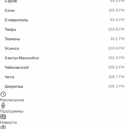
Саров
99.9 FM
Сочи
101.9 FM
Ставрополь
92.6 FM
Тверь
103.8 FM
Тюмень
91.2 FM
Усинск
100.9 FM
Ханты-Мансийск
102.0 FM
Чайковский
105.5 FM
Чита
105.7 FM
Шерегеш
105.3 FM
Расписание
Программы
Новости