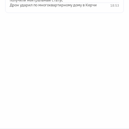
получили нейтральный статус
Дрон ударил по многоквартирному дому в Керчи
18:53