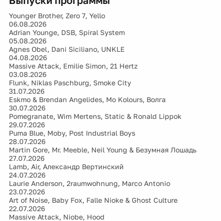
Выпуски программы
Younger Brother, Zero 7, Yello
06.08.2026
Adrian Younge, DSB, Spiral System
05.08.2026
Agnes Obel, Dani Siciliano, UNKLE
04.08.2026
Massive Attack, Emilie Simon, 21 Hertz
03.08.2026
Flunk, Niklas Paschburg, Smoke City
31.07.2026
Eskmo & Brendan Angelides, Mo Kolours, Волга
30.07.2026
Pomegranate, Wim Mertens, Static & Ronald Lippok
29.07.2026
Puma Blue, Moby, Post Industrial Boys
28.07.2026
Martin Gore, Mr. Meeble, Neil Young & Безумная Лошадь
27.07.2026
Lamb, Air, Александр Вертинский
24.07.2026
Laurie Anderson, 2raumwohnung, Marco Antonio
23.07.2026
Art of Noise, Baby Fox, Falle Nioke & Ghost Culture
22.07.2026
Massive Attack, Niobe, Hood