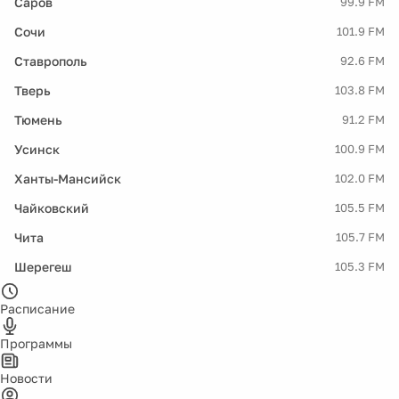
Саров
99.9 FM
Сочи
101.9 FM
Ставрополь
92.6 FM
Тверь
103.8 FM
Тюмень
91.2 FM
Усинск
100.9 FM
Ханты-Мансийск
102.0 FM
Чайковский
105.5 FM
Чита
105.7 FM
Шерегеш
105.3 FM
Расписание
Программы
Новости