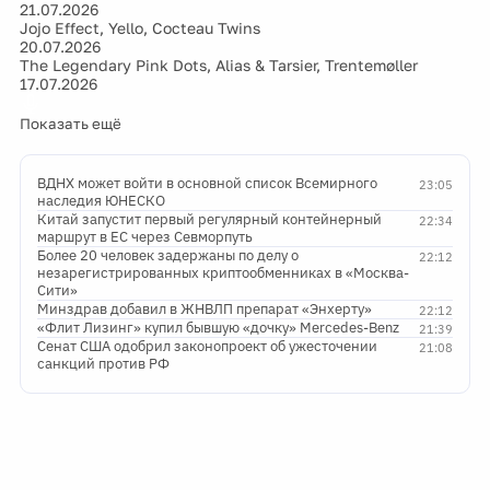
21.07.2026
Jojo Effect, Yello, Cocteau Twins
20.07.2026
The Legendary Pink Dots, Alias & Tarsier, Trentemøller
17.07.2026
Показать ещё
ВДНХ может войти в основной список Всемирного
23:05
наследия ЮНЕСКО
Китай запустит первый регулярный контейнерный
22:34
маршрут в ЕС через Севморпуть
Более 20 человек задержаны по делу о
22:12
незарегистрированных криптообменниках в «Москва-
Сити»
Минздрав добавил в ЖНВЛП препарат «Энхерту»
22:12
«Флит Лизинг» купил бывшую «дочку» Mercedes-Benz
21:39
Сенат США одобрил законопроект об ужесточении
21:08
санкций против РФ