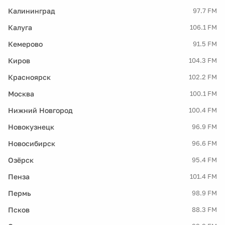
Калининград
97.7 FM
Калуга
106.1 FM
Кемерово
91.5 FM
Киров
104.3 FM
Красноярск
102.2 FM
Москва
100.1 FM
Нижний Новгород
100.4 FM
Новокузнецк
96.9 FM
Новосибирск
96.6 FM
Озёрск
95.4 FM
Пенза
101.4 FM
Пермь
98.9 FM
Псков
88.3 FM