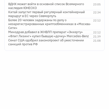
ВДНХ может войти в основной список Всемирного
23:05
наследия ЮНЕСКО
Китай запустит первый регулярный контейнерный
22:34
маршрут в ЕС через Севморпуть
Более 20 человек задержаны по делу о
22:12
незарегистрированных криптообменниках в «Москва-
Сити»
Минздрав добавил в ЖНВЛП препарат «Энхерту»
22:12
«Флит Лизинг» купил бывшую «дочку» Mercedes-Benz
21:39
Сенат США одобрил законопроект об ужесточении
21:08
санкций против РФ