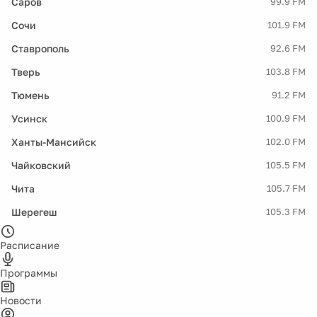
Саров
99.9 FM
Сочи
101.9 FM
Ставрополь
92.6 FM
Тверь
103.8 FM
Тюмень
91.2 FM
Усинск
100.9 FM
Ханты-Мансийск
102.0 FM
Чайковский
105.5 FM
Чита
105.7 FM
Шерегеш
105.3 FM
Расписание
Программы
Новости