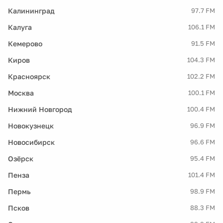
Калининград
97.7 FM
Калуга
106.1 FM
Кемерово
91.5 FM
Киров
104.3 FM
Красноярск
102.2 FM
Москва
100.1 FM
Нижний Новгород
100.4 FM
Новокузнецк
96.9 FM
Новосибирск
96.6 FM
Озёрск
95.4 FM
Пенза
101.4 FM
Пермь
98.9 FM
Псков
88.3 FM