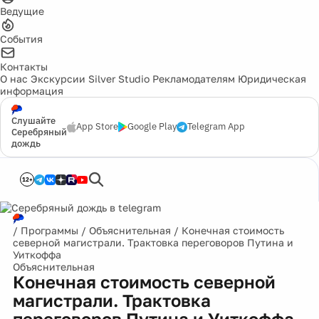
Ведущие
События
Контакты
О нас
Экскурсии
Silver Studio
Рекламодателям
Юридическая
информация
Слушайте
App Store
Google Play
Telegram App
Серебряный
дождь
12+
/
Программы
/
Объяснительная
/
Конечная стоимость
северной магистрали. Трактовка переговоров Путина и
Уиткоффа
Объяснительная
Конечная стоимость северной
магистрали. Трактовка
переговоров Путина и Уиткоффа