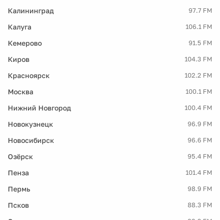
Калининград
97.7 FM
Калуга
106.1 FM
Кемерово
91.5 FM
Киров
104.3 FM
Красноярск
102.2 FM
Москва
100.1 FM
Нижний Новгород
100.4 FM
Новокузнецк
96.9 FM
Новосибирск
96.6 FM
Озёрск
95.4 FM
Пенза
101.4 FM
Пермь
98.9 FM
Псков
88.3 FM