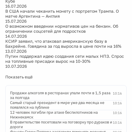
Кубе
16.07.2026
В США начали чеканить монету с портретом Трампа. О
матче Аргентина — Англия
15.07.2026
О возможном введении нормативов цен на бензин. Об
ограничении соцсетей для подростков
14.07.2026
КСИР заявил, что атаковал американскую базу в
Бахрейне. Говядина за год выросла в цене почти на 16%
13.07.2026
Путин поддержал идею создания сети малых НПЗ. Спрос
на топливные присадки вырос на 10-30%
10.07.2026
Показать ещё
Продажи алкоголя в ресторанах упали почти в 1,5 раза
10:16
за полгода
Самый старый президент в мире уже два месяца не
10:16
появлялся на публике
12 человек погибли при атаке беспилотников на
10:16
Нижнекамск
В правительстве посетовали на поговорку про дураков и
10:16
дороги
Фанаты Гарри Поттера заставили поменять маршрут