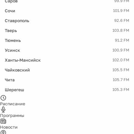
Саров
99.9 FM
Сочи
101.9 FM
Ставрополь
92.6 FM
Тверь
103.8 FM
Тюмень
91.2 FM
Усинск
100.9 FM
Ханты-Мансийск
102.0 FM
Чайковский
105.5 FM
Чита
105.7 FM
Шерегеш
105.3 FM
Расписание
Программы
Новости