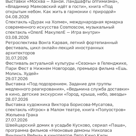
Выставки «Москва — Ханой. Ландшафты оптимизма»,
«Владимир Маяковский идёт в гости», книга «Под
открытым небом. Как жить в гармонии с природой»
04.08.2026
Спектакль «Дурак на Холме», международная ярмарка
современного искусства Cosmoscow, музыкальный
спектакль «ОлелЕ МакулелЕ — Игра внутри»
03.08.2026
Ретроспектива Вонга Карвая, летний фортепианный
фестиваль, цикл онлайн-лекций иностранных
архитекторов
31.07.2026
Фестиваль актуальной культуры «Сезоны» в Геленджике,
Пари Фест в Нижнем Новгороде, премьера фильма «Ешь.
Молись. Худей»
29.07.2026
Выставка «Под подозрением. Задание для группы
медленного реагирования», «Ведьмина служба доставки»
в кино, детские экскурсии «Город, крыша, небо, звезды»
28.07.2026
Выставка художника Виктора Борисова-Мусатова,
спектакль «Игрок» в Малом театре, книга «Полуостров»
Жюльена Грака
27.07.2026
Швейцарский домик в усадьбе Кусково, сериал «Паша»,
программа фильмов «Неоновые демоны Николаса
Виндинга Рефна» в кинотеатре Лето.Кино.Кион