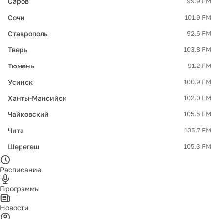
Саров
99.9 FM
Сочи
101.9 FM
Ставрополь
92.6 FM
Тверь
103.8 FM
Тюмень
91.2 FM
Усинск
100.9 FM
Ханты-Мансийск
102.0 FM
Чайковский
105.5 FM
Чита
105.7 FM
Шерегеш
105.3 FM
Расписание
Программы
Новости