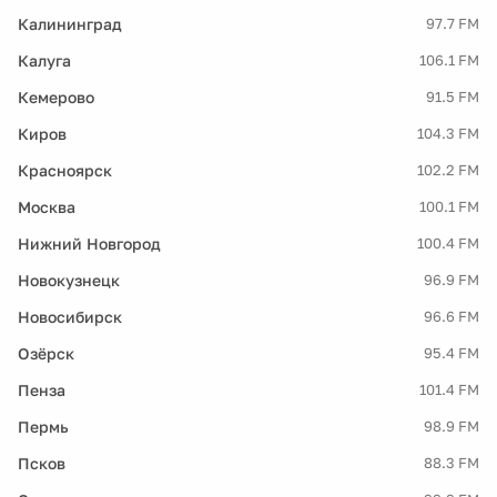
Калининград
97.7 FM
Калуга
106.1 FM
Кемерово
91.5 FM
Киров
104.3 FM
Красноярск
102.2 FM
Москва
100.1 FM
Нижний Новгород
100.4 FM
Новокузнецк
96.9 FM
Новосибирск
96.6 FM
Озёрск
95.4 FM
Пенза
101.4 FM
Пермь
98.9 FM
Псков
88.3 FM