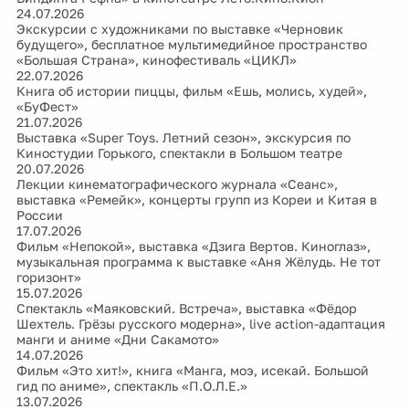
24.07.2026
Экскурсии с художниками по выставке «Черновик
будущего», бесплатное мультимедийное пространство
«Большая Страна», кинофестиваль «ЦИКЛ»
22.07.2026
Книга об истории пиццы, фильм «Ешь, молись, худей»,
«БуФест»
21.07.2026
Выставка «Super Toys. Летний сезон», экскурсия по
Киностудии Горького, спектакли в Большом театре
20.07.2026
Лекции кинематографического журнала «Сеанс»,
выставка «Ремейк», концерты групп из Кореи и Китая в
России
17.07.2026
Фильм «Непокой», выставка «Дзига Вертов. Киноглаз»,
музыкальная программа к выставке «Аня Жёлудь. Не тот
горизонт»
15.07.2026
Спектакль «Маяковский. Встреча», выставка «Фёдор
Шехтель. Грёзы русского модерна», live action-адаптация
манги и аниме «Дни Сакамото»
14.07.2026
Фильм «Это хит!», книга «Манга, моэ, исекай. Большой
гид по аниме», спектакль «П.О.Л.Е.»
13.07.2026