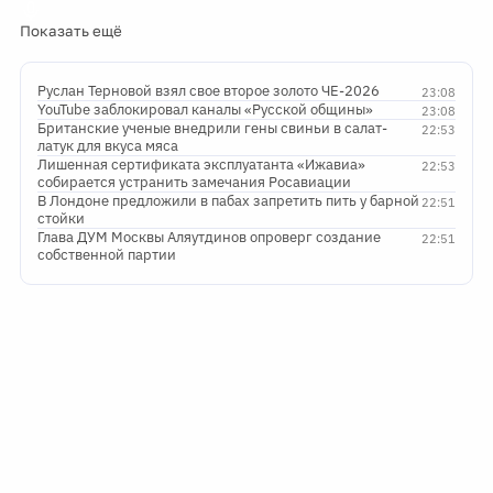
Показать ещё
Руслан Терновой взял свое второе золото ЧЕ-2026
23:08
YouTube заблокировал каналы «Русской общины»
23:08
Британские ученые внедрили гены свиньи в салат-
22:53
латук для вкуса мяса
Лишенная сертификата эксплуатанта «Ижавиа»
22:53
собирается устранить замечания Росавиации
В Лондоне предложили в пабах запретить пить у барной
22:51
стойки
Глава ДУМ Москвы Аляутдинов опроверг создание
22:51
собственной партии