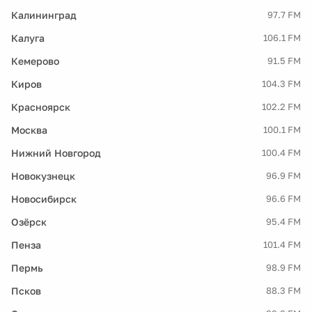
Калининград
97.7 FM
Калуга
106.1 FM
Кемерово
91.5 FM
Киров
104.3 FM
Красноярск
102.2 FM
Москва
100.1 FM
Нижний Новгород
100.4 FM
Новокузнецк
96.9 FM
Новосибирск
96.6 FM
Озёрск
95.4 FM
Пенза
101.4 FM
Пермь
98.9 FM
Псков
88.3 FM