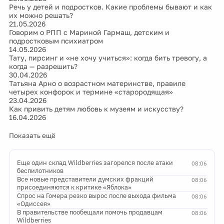
Речь у детей и подростков. Какие проблемы бывают и как
их можно решать?
21.05.2026
Говорим о РПП с Мариной Гармаш, детским и
подростковым психиатром
14.05.2026
Тату, пирсинг и «не хочу учиться»: когда бить тревогу, а
когда — разрешить?
30.04.2026
Татьяна Арно о возрастном материнстве, правиле
четырех конфорок и термине «старородящая»
23.04.2026
Как привить детям любовь к музеям и искусству?
16.04.2026
Показать ещё
Еще один склад Wildberries загорелся после атаки
08:06
беспилотников
Все новые представители думских фракций
08:06
присоединяются к критике «Яблока»
Спрос на Гомера резко вырос после выхода фильма
08:06
«Одиссея»
В правительстве пообещали помочь продавцам
08:06
Wildberries