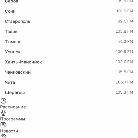
Саров
99.9 FM
Сочи
101.9 FM
Ставрополь
92.6 FM
Тверь
103.8 FM
Тюмень
91.2 FM
Усинск
100.9 FM
Ханты-Мансийск
102.0 FM
Чайковский
105.5 FM
Чита
105.7 FM
Шерегеш
105.3 FM
Расписание
Программы
Новости