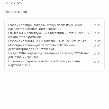
21.12.2025
Показать ещё
Глава «Уралдронзавода» Ткачук после покушения
15:51
находится в стабильном состоянии
Свыше 60% действующих отделений «Почты России»
15:51
нуждаются в ремонте
Газовые хранилища ЕС заполнены менее чем на 58%
15:47
Мосбиржа планирует запустить собственный
15:47
депозитарий для криптовалют
Госдеп США подтвердил введение залога до $250 тыс.
15:47
для ряда мигрантов
В Тюмени с берега реки Туры собрали уже тонну
15:47
мертвой рыбы