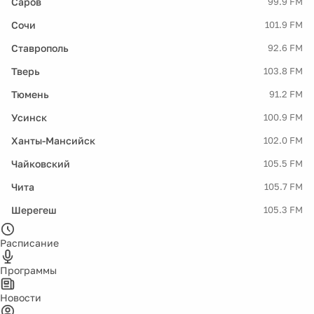
Саров
99.9 FM
Сочи
101.9 FM
Ставрополь
92.6 FM
Тверь
103.8 FM
Тюмень
91.2 FM
Усинск
100.9 FM
Ханты-Мансийск
102.0 FM
Чайковский
105.5 FM
Чита
105.7 FM
Шерегеш
105.3 FM
Расписание
Программы
Новости