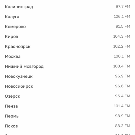
Калининград
97.7 FM
Калуга
106.1 FM
Кемерово
91.5 FM
Киров
104.3 FM
Красноярск
102.2 FM
Москва
100.1 FM
Нижний Новгород
100.4 FM
Новокузнецк
96.9 FM
Новосибирск
96.6 FM
Озёрск
95.4 FM
Пенза
101.4 FM
Пермь
98.9 FM
Псков
88.3 FM