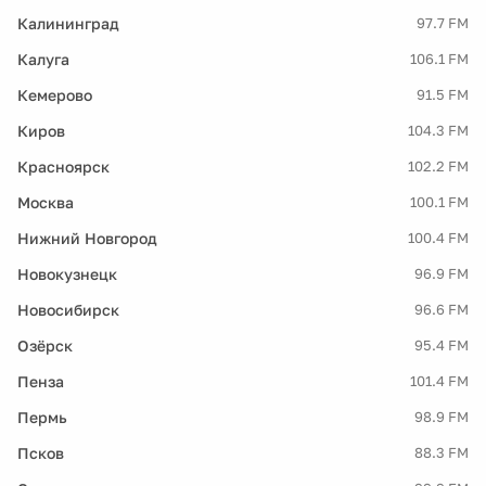
Калининград
97.7 FM
Калуга
106.1 FM
Кемерово
91.5 FM
Киров
104.3 FM
Красноярск
102.2 FM
Москва
100.1 FM
Нижний Новгород
100.4 FM
Новокузнецк
96.9 FM
Новосибирск
96.6 FM
Озёрск
95.4 FM
Пенза
101.4 FM
Пермь
98.9 FM
Псков
88.3 FM