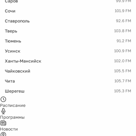
Саров
99.9 FM
Сочи
101.9 FM
Ставрополь
92.6 FM
Тверь
103.8 FM
Тюмень
91.2 FM
Усинск
100.9 FM
Ханты-Мансийск
102.0 FM
Чайковский
105.5 FM
Чита
105.7 FM
Шерегеш
105.3 FM
Расписание
Программы
Новости