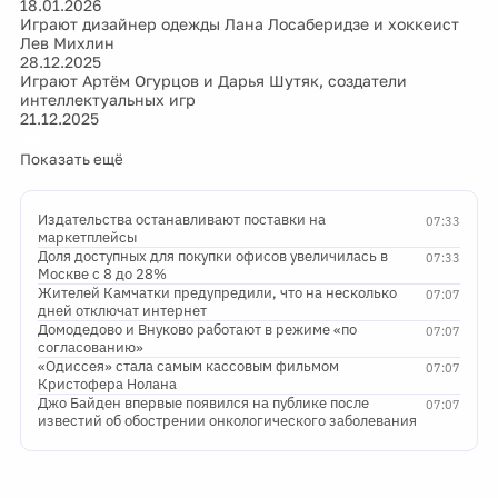
18.01.2026
Играют дизайнер одежды Лана Лосаберидзе и хоккеист
Лев Михлин
28.12.2025
Играют Артём Огурцов и Дарья Шутяк, создатели
интеллектуальных игр
21.12.2025
Показать ещё
Издательства останавливают поставки на
07:33
маркетплейсы
Доля доступных для покупки офисов увеличилась в
07:33
Москве с 8 до 28%
Жителей Камчатки предупредили, что на несколько
07:07
дней отключат интернет
Домодедово и Внуково работают в режиме «по
07:07
согласованию»
«Одиссея» стала самым кассовым фильмом
07:07
Кристофера Нолана
Джо Байден впервые появился на публике после
07:07
известий об обострении онкологического заболевания