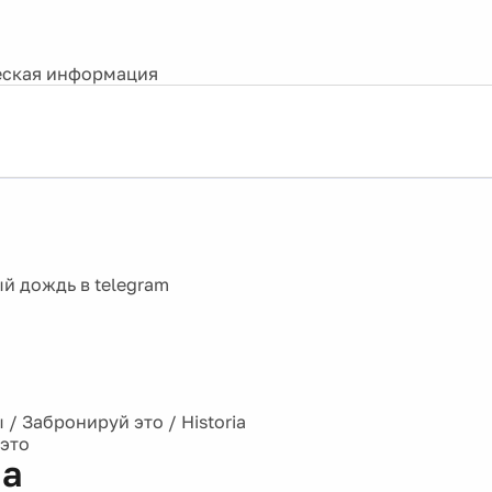
ская информация
ы
/
Забронируй это
/
Historia
это
ia