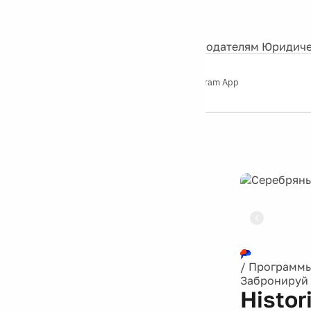
События
Контакты
О нас
Экскурсии
Silver Studio
Рекламодателям
Юридиче
Слушайте
App Store
Google Play
Telegram App
Серебряный
дождь
12+
Реклама
/
Программ
Забронируй 
Histor