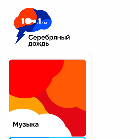
Москва 100.1 FM
Апатиты
Астрахань
Волгоград
Вологда
Екатеринбург
Иваново
Казань
Калининград
Калуга