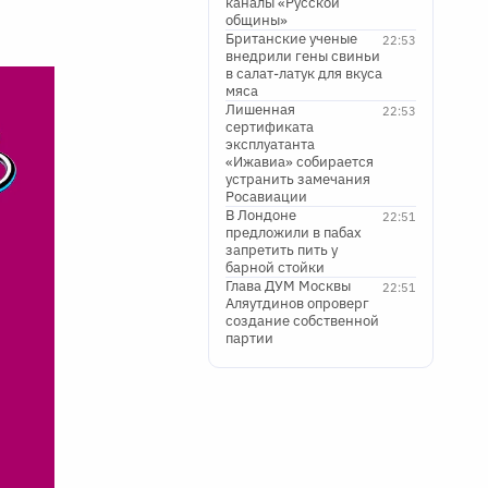
каналы «Русской
общины»
Британские ученые
22:53
внедрили гены свиньи
в салат-латук для вкуса
мяса
Лишенная
22:53
сертификата
эксплуатанта
«Ижавиа» собирается
устранить замечания
Росавиации
В Лондоне
22:51
предложили в пабах
запретить пить у
барной стойки
Глава ДУМ Москвы
22:51
Аляутдинов опроверг
создание собственной
партии