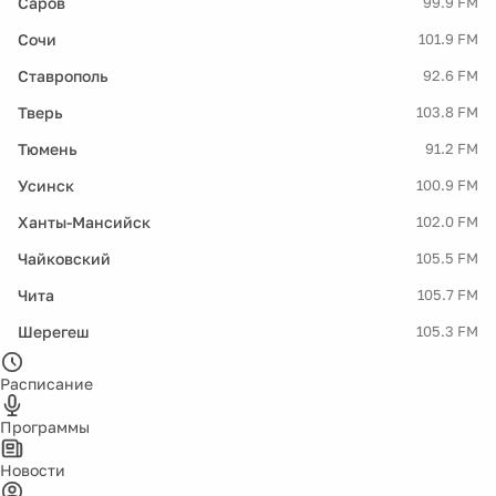
Саров
99.9 FM
Сочи
101.9 FM
Ставрополь
92.6 FM
Тверь
103.8 FM
Тюмень
91.2 FM
Усинск
100.9 FM
Ханты-Мансийск
102.0 FM
Чайковский
105.5 FM
Чита
105.7 FM
Шерегеш
105.3 FM
Расписание
Программы
Новости