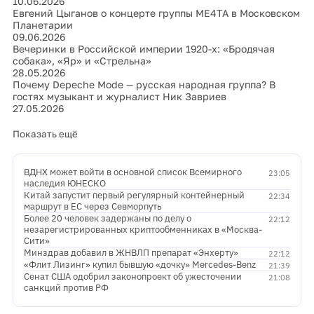
10.06.2026
Евгений Цыганов о концерте группы МЕ4ТА в Московском
Планетарии
09.06.2026
Вечеринки в Российской империи 1920-х: «Бродячая
собака», «Яр» и «Стрельна»
28.05.2026
Почему Depeche Mode — русская народная группа? В
гостях музыкант и журналист Ник Завриев
27.05.2026
Показать ещё
ВДНХ может войти в основной список Всемирного
23:05
наследия ЮНЕСКО
Китай запустит первый регулярный контейнерный
22:34
маршрут в ЕС через Севморпуть
Более 20 человек задержаны по делу о
22:12
незарегистрированных криптообменниках в «Москва-
Сити»
Минздрав добавил в ЖНВЛП препарат «Энхерту»
22:12
«Флит Лизинг» купил бывшую «дочку» Mercedes-Benz
21:39
Сенат США одобрил законопроект об ужесточении
21:08
санкций против РФ