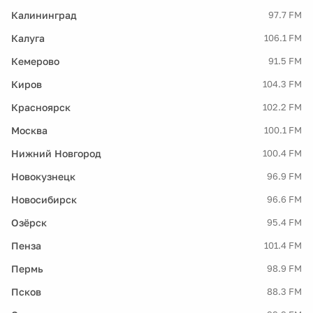
Калининград
97.7 FM
Калуга
106.1 FM
Кемерово
91.5 FM
Киров
104.3 FM
Красноярск
102.2 FM
Москва
100.1 FM
Нижний Новгород
100.4 FM
Новокузнецк
96.9 FM
Новосибирск
96.6 FM
Озёрск
95.4 FM
Пенза
101.4 FM
Пермь
98.9 FM
Псков
88.3 FM