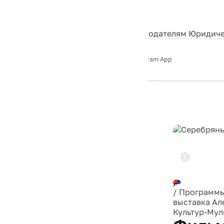
События
Контакты
О нас
Экскурсии
Silver Studio
Рекламодателям
Юридиче
Слушайте
App Store
Google Play
Telegram App
Серебряный
дождь
12+
Реклама
/
Программ
выставка Ал
Культур-Мул