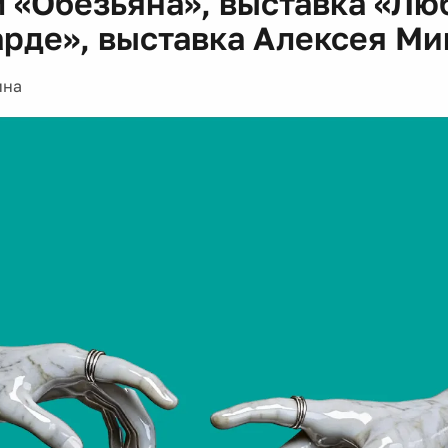
 «Обезьяна», выставка «Лю
арде», выставка Алексея М
ина