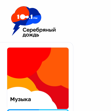
Москва 100.1 FM
Апатиты
Астрахань
Волгоград
Вологда
Екатеринбург
Иваново
Казань
Калининград
Калуга