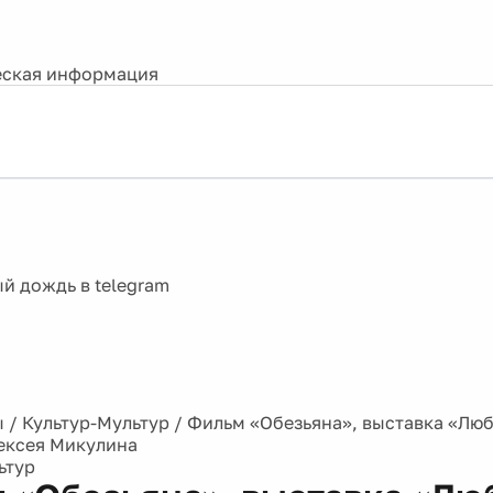
ская информация
ы
/
Культур-Мультур
/
Фильм «Обезьяна», выставка «Люб
ексея Микулина
ьтур