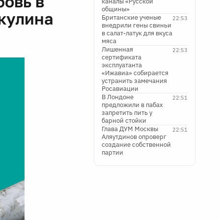
бовь в
каналы «Русской
общины»
икулина
Британские ученые
22:53
внедрили гены свиньи
в салат-латук для вкуса
мяса
Лишенная
22:53
сертификата
эксплуатанта
«Ижавиа» собирается
устранить замечания
Росавиации
В Лондоне
22:51
предложили в пабах
запретить пить у
барной стойки
Глава ДУМ Москвы
22:51
Аляутдинов опроверг
создание собственной
партии