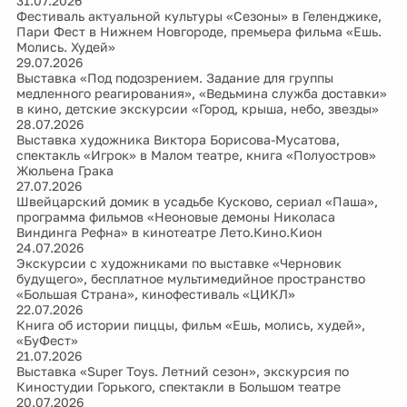
31.07.2026
Фестиваль актуальной культуры «Сезоны» в Геленджике,
Пари Фест в Нижнем Новгороде, премьера фильма «Ешь.
Молись. Худей»
29.07.2026
Выставка «Под подозрением. Задание для группы
медленного реагирования», «Ведьмина служба доставки»
в кино, детские экскурсии «Город, крыша, небо, звезды»
28.07.2026
Выставка художника Виктора Борисова-Мусатова,
спектакль «Игрок» в Малом театре, книга «Полуостров»
Жюльена Грака
27.07.2026
Швейцарский домик в усадьбе Кусково, сериал «Паша»,
программа фильмов «Неоновые демоны Николаса
Виндинга Рефна» в кинотеатре Лето.Кино.Кион
24.07.2026
Экскурсии с художниками по выставке «Черновик
будущего», бесплатное мультимедийное пространство
«Большая Страна», кинофестиваль «ЦИКЛ»
22.07.2026
Книга об истории пиццы, фильм «Ешь, молись, худей»,
«БуФест»
21.07.2026
Выставка «Super Toys. Летний сезон», экскурсия по
Киностудии Горького, спектакли в Большом театре
20.07.2026