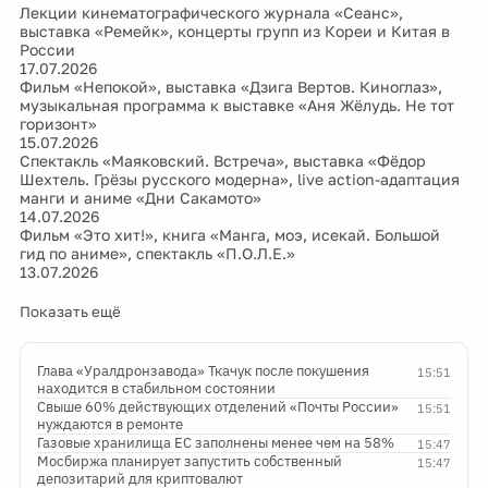
Лекции кинематографического журнала «Сеанс»,
выставка «Ремейк», концерты групп из Кореи и Китая в
России
17.07.2026
Фильм «Непокой», выставка «Дзига Вертов. Киноглаз»,
музыкальная программа к выставке «Аня Жёлудь. Не тот
горизонт»
15.07.2026
Спектакль «Маяковский. Встреча», выставка «Фёдор
Шехтель. Грёзы русского модерна», live action-адаптация
манги и аниме «Дни Сакамото»
14.07.2026
Фильм «Это хит!», книга «Манга, моэ, исекай. Большой
гид по аниме», спектакль «П.О.Л.Е.»
13.07.2026
Показать ещё
Глава «Уралдронзавода» Ткачук после покушения
15:51
находится в стабильном состоянии
Свыше 60% действующих отделений «Почты России»
15:51
нуждаются в ремонте
Газовые хранилища ЕС заполнены менее чем на 58%
15:47
Мосбиржа планирует запустить собственный
15:47
депозитарий для криптовалют