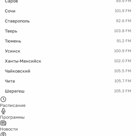
Саров
99.9 FM
Сочи
101.9 FM
Ставрополь
92.6 FM
Тверь
103.8 FM
Тюмень
91.2 FM
Усинск
100.9 FM
Ханты-Мансийск
102.0 FM
Чайковский
105.5 FM
Чита
105.7 FM
Шерегеш
105.3 FM
Расписание
Программы
Новости