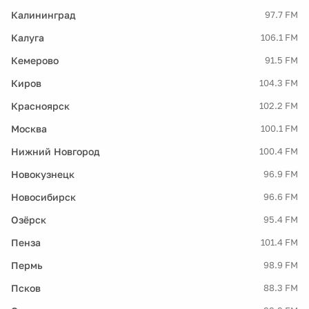
Калининград
97.7 FM
Калуга
106.1 FM
Кемерово
91.5 FM
Киров
104.3 FM
Красноярск
102.2 FM
Москва
100.1 FM
Нижний Новгород
100.4 FM
Новокузнецк
96.9 FM
Новосибирск
96.6 FM
Озёрск
95.4 FM
Пенза
101.4 FM
Пермь
98.9 FM
Псков
88.3 FM