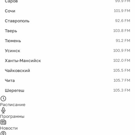
Саров
99.9 FM
Сочи
101.9 FM
Ставрополь
92.6 FM
Тверь
103.8 FM
Тюмень
91.2 FM
Усинск
100.9 FM
Ханты-Мансийск
102.0 FM
Чайковский
105.5 FM
Чита
105.7 FM
Шерегеш
105.3 FM
Расписание
Программы
Новости