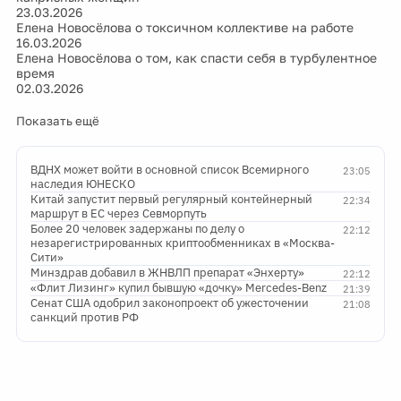
23.03.2026
Елена Новосёлова о токсичном коллективе на работе
16.03.2026
Елена Новосёлова о том, как спасти себя в турбулентное
время
02.03.2026
Показать ещё
ВДНХ может войти в основной список Всемирного
23:05
наследия ЮНЕСКО
Китай запустит первый регулярный контейнерный
22:34
маршрут в ЕС через Севморпуть
Более 20 человек задержаны по делу о
22:12
незарегистрированных криптообменниках в «Москва-
Сити»
Минздрав добавил в ЖНВЛП препарат «Энхерту»
22:12
«Флит Лизинг» купил бывшую «дочку» Mercedes-Benz
21:39
Сенат США одобрил законопроект об ужесточении
21:08
санкций против РФ