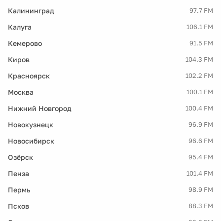
Калининград
97.7 FM
Калуга
106.1 FM
Кемерово
91.5 FM
Киров
104.3 FM
Красноярск
102.2 FM
Москва
100.1 FM
Нижний Новгород
100.4 FM
Новокузнецк
96.9 FM
Новосибирск
96.6 FM
Озёрск
95.4 FM
Пенза
101.4 FM
Пермь
98.9 FM
Псков
88.3 FM