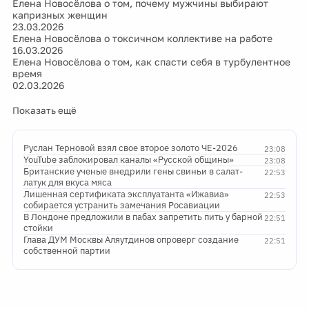
Елена Новосёлова о том, почему мужчины выбирают
капризных женщин
23.03.2026
Елена Новосёлова о токсичном коллективе на работе
16.03.2026
Елена Новосёлова о том, как спасти себя в турбулентное
время
02.03.2026
Показать ещё
Руслан Терновой взял свое второе золото ЧЕ-2026
23:08
YouTube заблокировал каналы «Русской общины»
23:08
Британские ученые внедрили гены свиньи в салат-
22:53
латук для вкуса мяса
Лишенная сертификата эксплуатанта «Ижавиа»
22:53
собирается устранить замечания Росавиации
В Лондоне предложили в пабах запретить пить у барной
22:51
стойки
Глава ДУМ Москвы Аляутдинов опроверг создание
22:51
собственной партии