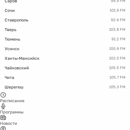
Саров
99.9 FM
Сочи
101.9 FM
Ставрополь
92.6 FM
Тверь
103.8 FM
Тюмень
91.2 FM
Усинск
100.9 FM
Ханты-Мансийск
102.0 FM
Чайковский
105.5 FM
Чита
105.7 FM
Шерегеш
105.3 FM
Расписание
Программы
Новости