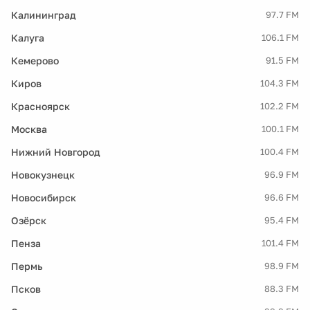
Калининград
97.7 FM
Калуга
106.1 FM
Кемерово
91.5 FM
Киров
104.3 FM
Красноярск
102.2 FM
Москва
100.1 FM
Нижний Новгород
100.4 FM
Новокузнецк
96.9 FM
Новосибирск
96.6 FM
Озёрск
95.4 FM
Пенза
101.4 FM
Пермь
98.9 FM
Псков
88.3 FM