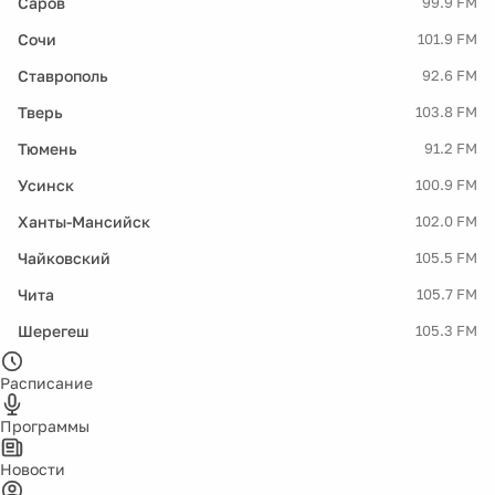
Саров
99.9 FM
Сочи
101.9 FM
Ставрополь
92.6 FM
Тверь
103.8 FM
Тюмень
91.2 FM
Усинск
100.9 FM
Ханты-Мансийск
102.0 FM
Чайковский
105.5 FM
Чита
105.7 FM
Шерегеш
105.3 FM
Расписание
Программы
Новости