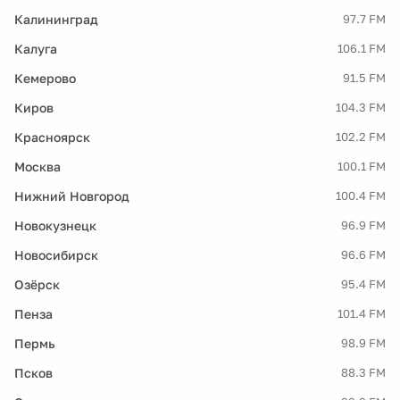
Калининград
97.7 FM
Калуга
106.1 FM
Кемерово
91.5 FM
Киров
104.3 FM
Красноярск
102.2 FM
Москва
100.1 FM
Нижний Новгород
100.4 FM
Новокузнецк
96.9 FM
Новосибирск
96.6 FM
Озёрск
95.4 FM
Пенза
101.4 FM
Пермь
98.9 FM
Псков
88.3 FM