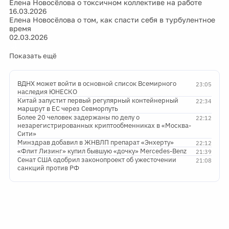
Елена Новосёлова о токсичном коллективе на работе
16.03.2026
Елена Новосёлова о том, как спасти себя в турбулентное
время
02.03.2026
Показать ещё
ВДНХ может войти в основной список Всемирного
23:05
наследия ЮНЕСКО
Китай запустит первый регулярный контейнерный
22:34
маршрут в ЕС через Севморпуть
Более 20 человек задержаны по делу о
22:12
незарегистрированных криптообменниках в «Москва-
Сити»
Минздрав добавил в ЖНВЛП препарат «Энхерту»
22:12
«Флит Лизинг» купил бывшую «дочку» Mercedes-Benz
21:39
Сенат США одобрил законопроект об ужесточении
21:08
санкций против РФ