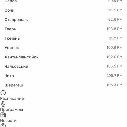
Саров
99.9 FM
Сочи
101.9 FM
Ставрополь
92.6 FM
Тверь
103.8 FM
Тюмень
91.2 FM
Усинск
100.9 FM
Ханты-Мансийск
102.0 FM
Чайковский
105.5 FM
Чита
105.7 FM
Шерегеш
105.3 FM
Расписание
Программы
Новости