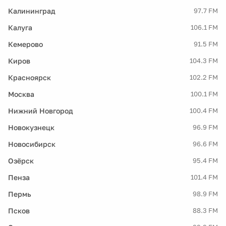
Калининград
97.7 FM
Калуга
106.1 FM
Кемерово
91.5 FM
Киров
104.3 FM
Красноярск
102.2 FM
Москва
100.1 FM
Нижний Новгород
100.4 FM
Новокузнецк
96.9 FM
Новосибирск
96.6 FM
Озёрск
95.4 FM
Пенза
101.4 FM
Пермь
98.9 FM
Псков
88.3 FM