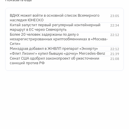
ВДНХ может войти в основной список Всемирного
23:05
наследия ЮНЕСКО
Китай запустит первый регулярный контейнерный
22:34
маршрут в ЕС через Севморпуть
Более 20 человек задержаны по делу о
22:12
незарегистрированных криптообменниках в «Москва-
Сити»
Минздрав добавил в ЖНВЛП препарат «Энхерту»
22:12
«Флит Лизинг» купил бывшую «дочку» Mercedes-Benz
21:39
Сенат США одобрил законопроект об ужесточении
21:08
санкций против РФ