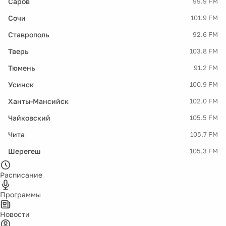
Саров
99.9 FM
Сочи
101.9 FM
Ставрополь
92.6 FM
Тверь
103.8 FM
Тюмень
91.2 FM
Усинск
100.9 FM
Ханты-Мансийск
102.0 FM
Чайковский
105.5 FM
Чита
105.7 FM
Шерегеш
105.3 FM
Расписание
Программы
Новости