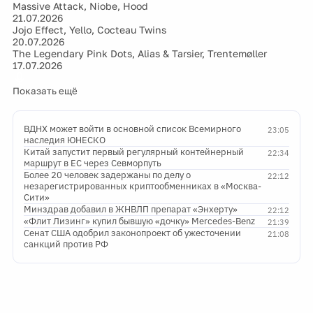
Massive Attack, Niobe, Hood
21.07.2026
Jojo Effect, Yello, Cocteau Twins
20.07.2026
The Legendary Pink Dots, Alias & Tarsier, Trentemøller
17.07.2026
Показать ещё
ВДНХ может войти в основной список Всемирного
23:05
наследия ЮНЕСКО
Китай запустит первый регулярный контейнерный
22:34
маршрут в ЕС через Севморпуть
Более 20 человек задержаны по делу о
22:12
незарегистрированных криптообменниках в «Москва-
Сити»
Минздрав добавил в ЖНВЛП препарат «Энхерту»
22:12
«Флит Лизинг» купил бывшую «дочку» Mercedes-Benz
21:39
Сенат США одобрил законопроект об ужесточении
21:08
санкций против РФ