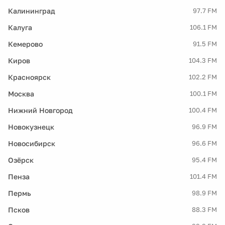
Калининград
97.7 FM
Калуга
106.1 FM
Кемерово
91.5 FM
Киров
104.3 FM
Красноярск
102.2 FM
Москва
100.1 FM
Нижний Новгород
100.4 FM
Новокузнецк
96.9 FM
Новосибирск
96.6 FM
Озёрск
95.4 FM
Пенза
101.4 FM
Пермь
98.9 FM
Псков
88.3 FM