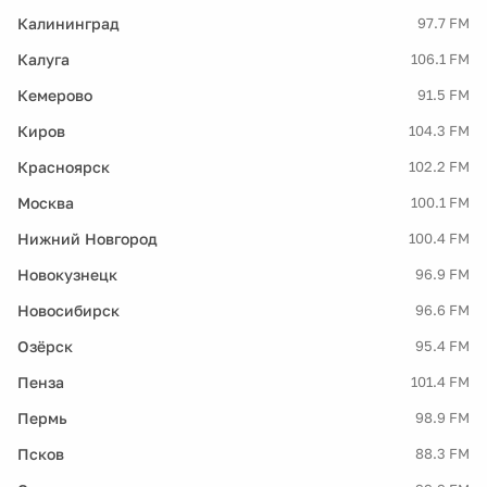
Калининград
97.7 FM
Калуга
106.1 FM
Кемерово
91.5 FM
Киров
104.3 FM
Красноярск
102.2 FM
Москва
100.1 FM
Нижний Новгород
100.4 FM
Новокузнецк
96.9 FM
Новосибирск
96.6 FM
Озёрск
95.4 FM
Пенза
101.4 FM
Пермь
98.9 FM
Псков
88.3 FM