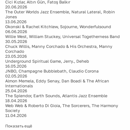
Cici Kızlar, Altın Gün, Fatoş Balkır
20.06.2026
The Outer Worlds Jazz Ensemble, Natural Lateral, Robin
Jones
13.06.2026
Okonski & Rachel Kitchlew, Sojourne, Wonderfulsound
06.06.2026
Willie West, William Stuckey, Universal Togetherness Band
30.05.2026
Chuck Willis, Manny Corchado & His Orchestra, Manny
Corchado
23.05.2026
Underground Spiritual Game, Jerry., Deheb
16.05.2026
JNBO, Champagne Bubblebath, Claudio Corona
02.05.2026
Almon Memela, Eddy Senay, Dan Boadi & The African
Internationals
25.04.2026
The Splendor, Earth Sounds, Atlantis Jazz Ensemble
18.04.2026
Web Web & Roberto Di Gioia, The Sorcerers, The Harmony
Society
11.04.2026
Показать ещё