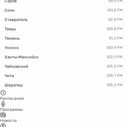
Саров
99.9 FM
Сочи
101.9 FM
Ставрополь
92.6 FM
Тверь
103.8 FM
Тюмень
91.2 FM
Усинск
100.9 FM
Ханты-Мансийск
102.0 FM
Чайковский
105.5 FM
Чита
105.7 FM
Шерегеш
105.3 FM
Расписание
Программы
Новости