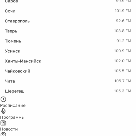
Саров
99.9 FM
Сочи
101.9 FM
Ставрополь
92.6 FM
Тверь
103.8 FM
Тюмень
91.2 FM
Усинск
100.9 FM
Ханты-Мансийск
102.0 FM
Чайковский
105.5 FM
Чита
105.7 FM
Шерегеш
105.3 FM
Расписание
Программы
Новости