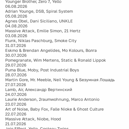
Younger Brother, Zero 7, Yello
06.08.2026
Adrian Younge, DSB, Spiral System
05.08.2026
Agnes Obel, Dani Siciliano, UNKLE
04.08.2026
Massive Attack, Emilie Simon, 21 Hertz
03.08.2026
Flunk, Niklas Paschburg, Smoke City
31.07.2026
Eskmo & Brendan Angelides, Mo Kolours, Волга
30.07.2026
Pomegranate, Wim Mertens, Static & Ronald Lippok
29.07.2026
Puma Blue, Moby, Post Industrial Boys
28.07.2026
Martin Gore, Mr. Meeble, Neil Young & Безумная Лошадь
27.07.2026
Lamb, Air, Александр Вертинский
24.07.2026
Laurie Anderson, 2raumwohnung, Marco Antonio
23.07.2026
Art of Noise, Baby Fox, Falle Nioke & Ghost Culture
22.07.2026
Massive Attack, Niobe, Hood
21.07.2026
Jojo Effect, Yello, Cocteau Twins