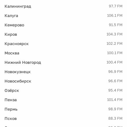
Калининград
97.7 FM
Калуга
106.1 FM
Кемерово
91.5 FM
Киров
104.3 FM
Красноярск
102.2 FM
Москва
100.1 FM
Нижний Новгород
100.4 FM
Новокузнецк
96.9 FM
Новосибирск
96.6 FM
Озёрск
95.4 FM
Пенза
101.4 FM
Пермь
98.9 FM
Псков
88.3 FM