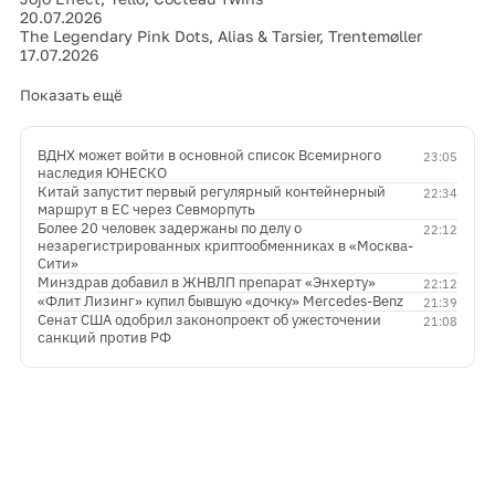
20.07.2026
The Legendary Pink Dots, Alias & Tarsier, Trentemøller
17.07.2026
Показать ещё
ВДНХ может войти в основной список Всемирного
23:05
наследия ЮНЕСКО
Китай запустит первый регулярный контейнерный
22:34
маршрут в ЕС через Севморпуть
Более 20 человек задержаны по делу о
22:12
незарегистрированных криптообменниках в «Москва-
Сити»
Минздрав добавил в ЖНВЛП препарат «Энхерту»
22:12
«Флит Лизинг» купил бывшую «дочку» Mercedes-Benz
21:39
Сенат США одобрил законопроект об ужесточении
21:08
санкций против РФ