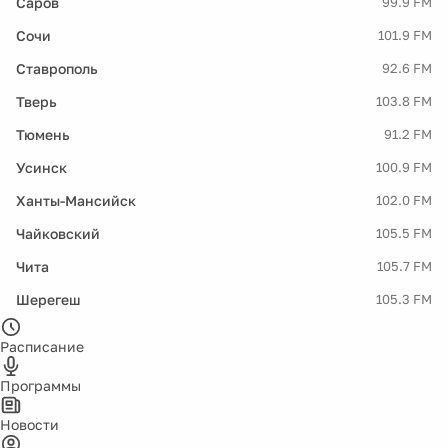
Саров
99.9 FM
Сочи
101.9 FM
Ставрополь
92.6 FM
Тверь
103.8 FM
Тюмень
91.2 FM
Усинск
100.9 FM
Ханты-Мансийск
102.0 FM
Чайковский
105.5 FM
Чита
105.7 FM
Шерегеш
105.3 FM
Расписание
Программы
Новости