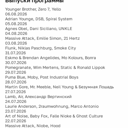
Выпуски программы
Younger Brother, Zero 7, Yello
06.08.2026
Adrian Younge, DSB, Spiral System
05.08.2026
Agnes Obel, Dani Siciliano, UNKLE
04.08.2026
Massive Attack, Emilie Simon, 21 Hertz
03.08.2026
Flunk, Niklas Paschburg, Smoke City
31.07.2026
Eskmo & Brendan Angelides, Mo Kolours, Волга
30.07.2026
Pomegranate, Wim Mertens, Static & Ronald Lippok
29.07.2026
Puma Blue, Moby, Post Industrial Boys
28.07.2026
Martin Gore, Mr. Meeble, Neil Young & Безумная Лошадь
27.07.2026
Lamb, Air, Александр Вертинский
24.07.2026
Laurie Anderson, 2raumwohnung, Marco Antonio
23.07.2026
Art of Noise, Baby Fox, Falle Nioke & Ghost Culture
22.07.2026
Massive Attack, Niobe, Hood