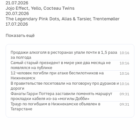
21.07.2026
Jojo Effect, Yello, Cocteau Twins
20.07.2026
The Legendary Pink Dots, Alias & Tarsier, Trentemøller
17.07.2026
Показать ещё
Продажи алкоголя в ресторанах упали почти в 1,5 раза
10:16
за полгода
Самый старый президент в мире уже два месяца не
10:16
появлялся на публике
12 человек погибли при атаке беспилотников на
10:16
Нижнекамск
В правительстве посетовали на поговорку про дураков и
10:16
дороги
Фанаты Гарри Поттера заставили поменять маршрут
09:31
прокладки кабеля из-за «могилы Добби»
Траур по погибшим в Нижнекамске объявлен в
09:31
Татарстане