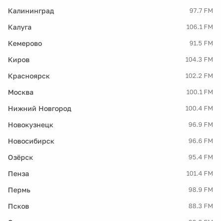
Калининград
97.7 FM
Калуга
106.1 FM
Кемерово
91.5 FM
Киров
104.3 FM
Красноярск
102.2 FM
Москва
100.1 FM
Нижний Новгород
100.4 FM
Новокузнецк
96.9 FM
Новосибирск
96.6 FM
Озёрск
95.4 FM
Пенза
101.4 FM
Пермь
98.9 FM
Псков
88.3 FM