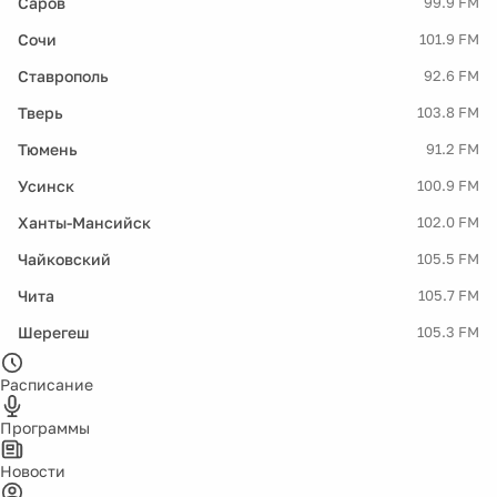
Саров
99.9 FM
Сочи
101.9 FM
Ставрополь
92.6 FM
Тверь
103.8 FM
Тюмень
91.2 FM
Усинск
100.9 FM
Ханты-Мансийск
102.0 FM
Чайковский
105.5 FM
Чита
105.7 FM
Шерегеш
105.3 FM
Расписание
Программы
Новости