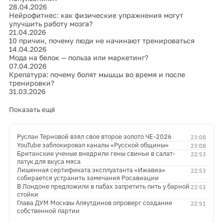
28.04.2026
Нейрофитнес: как физические упражнения могут
улучшить работу мозга?
21.04.2026
10 причин, почему люди не начинают тренироваться
14.04.2026
Мода на белок — польза или маркетинг?
07.04.2026
Крепатура: почему болят мышцы во время и после
тренировки?
31.03.2026
Показать ещё
Руслан Терновой взял свое второе золото ЧЕ-2026
23:08
YouTube заблокировал каналы «Русской общины»
23:08
Британские ученые внедрили гены свиньи в салат-
22:53
латук для вкуса мяса
Лишенная сертификата эксплуатанта «Ижавиа»
22:53
собирается устранить замечания Росавиации
В Лондоне предложили в пабах запретить пить у барной
22:51
стойки
Глава ДУМ Москвы Аляутдинов опроверг создание
22:51
собственной партии