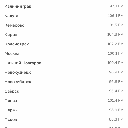
Калининград
97.7 FM
Калуга
106.1 FM
Кемерово
91.5 FM
Киров
104.3 FM
Красноярск
102.2 FM
Москва
100.1 FM
Нижний Новгород
100.4 FM
Новокузнецк
96.9 FM
Новосибирск
96.6 FM
Озёрск
95.4 FM
Пенза
101.4 FM
Пермь
98.9 FM
Псков
88.3 FM