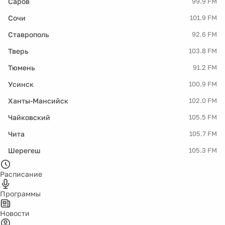
Саров
99.9 FM
Сочи
101.9 FM
Ставрополь
92.6 FM
Тверь
103.8 FM
Тюмень
91.2 FM
Усинск
100.9 FM
Ханты-Мансийск
102.0 FM
Чайковский
105.5 FM
Чита
105.7 FM
Шерегеш
105.3 FM
Расписание
Программы
Новости