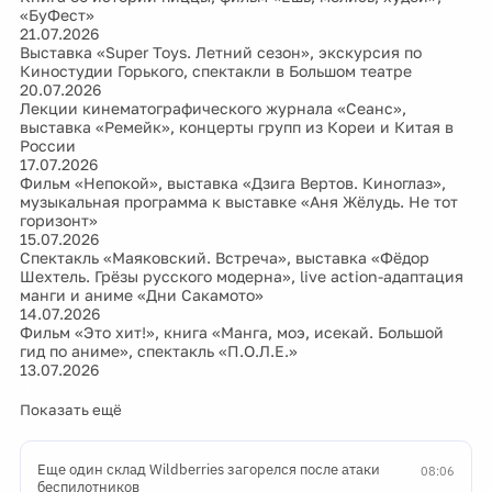
«БуФест»
21.07.2026
Выставка «Super Toys. Летний сезон», экскурсия по
Киностудии Горького, спектакли в Большом театре
20.07.2026
Лекции кинематографического журнала «Сеанс»,
выставка «Ремейк», концерты групп из Кореи и Китая в
России
17.07.2026
Фильм «Непокой», выставка «Дзига Вертов. Киноглаз»,
музыкальная программа к выставке «Аня Жёлудь. Не тот
горизонт»
15.07.2026
Спектакль «Маяковский. Встреча», выставка «Фёдор
Шехтель. Грёзы русского модерна», live action-адаптация
манги и аниме «Дни Сакамото»
14.07.2026
Фильм «Это хит!», книга «Манга, моэ, исекай. Большой
гид по аниме», спектакль «П.О.Л.Е.»
13.07.2026
Показать ещё
Еще один склад Wildberries загорелся после атаки
08:06
беспилотников