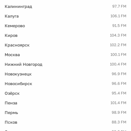
Калининград
97.7 FM
Калуга
106.1 FM
Кемерово
91.5 FM
Киров
104.3 FM
Красноярск
102.2 FM
Москва
100.1 FM
Нижний Новгород
100.4 FM
Новокузнецк
96.9 FM
Новосибирск
96.6 FM
Озёрск
95.4 FM
Пенза
101.4 FM
Пермь
98.9 FM
Псков
88.3 FM