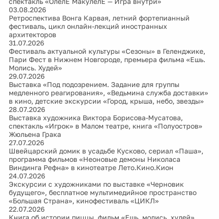
спектакль «ОлелЕ МакулелЕ — Игра внутри»
03.08.2026
Ретроспектива Вонга Карвая, летний фортепианный
фестиваль, цикл онлайн-лекций иностранных
архитекторов
31.07.2026
Фестиваль актуальной культуры «Сезоны» в Геленджике,
Пари Фест в Нижнем Новгороде, премьера фильма «Ешь.
Молись. Худей»
29.07.2026
Выставка «Под подозрением. Задание для группы
медленного реагирования», «Ведьмина служба доставки»
в кино, детские экскурсии «Город, крыша, небо, звезды»
28.07.2026
Выставка художника Виктора Борисова-Мусатова,
спектакль «Игрок» в Малом театре, книга «Полуостров»
Жюльена Грака
27.07.2026
Швейцарский домик в усадьбе Кусково, сериал «Паша»,
программа фильмов «Неоновые демоны Николаса
Виндинга Рефна» в кинотеатре Лето.Кино.Кион
24.07.2026
Экскурсии с художниками по выставке «Черновик
будущего», бесплатное мультимедийное пространство
«Большая Страна», кинофестиваль «ЦИКЛ»
22.07.2026
Книга об истории пиццы, фильм «Ешь, молись, худей»,