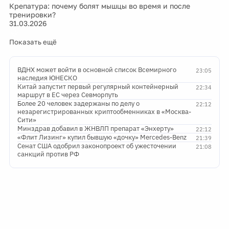
Крепатура: почему болят мышцы во время и после
тренировки?
31.03.2026
Показать ещё
ВДНХ может войти в основной список Всемирного
23:05
наследия ЮНЕСКО
Китай запустит первый регулярный контейнерный
22:34
маршрут в ЕС через Севморпуть
Более 20 человек задержаны по делу о
22:12
незарегистрированных криптообменниках в «Москва-
Сити»
Минздрав добавил в ЖНВЛП препарат «Энхерту»
22:12
«Флит Лизинг» купил бывшую «дочку» Mercedes-Benz
21:39
Сенат США одобрил законопроект об ужесточении
21:08
санкций против РФ