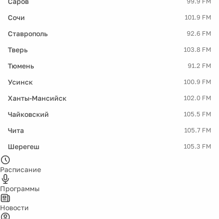
Саров
99.9 FM
Сочи
101.9 FM
Ставрополь
92.6 FM
Тверь
103.8 FM
Тюмень
91.2 FM
Усинск
100.9 FM
Ханты-Мансийск
102.0 FM
Чайковский
105.5 FM
Чита
105.7 FM
Шерегеш
105.3 FM
Расписание
Программы
Новости