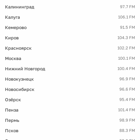
Калининград
97.7 FM
Калуга
106.1 FM
Кемерово
91.5 FM
Киров
104.3 FM
Красноярск
102.2 FM
Москва
100.1 FM
Нижний Новгород
100.4 FM
Новокузнецк
96.9 FM
Новосибирск
96.6 FM
Озёрск
95.4 FM
Пенза
101.4 FM
Пермь
98.9 FM
Псков
88.3 FM