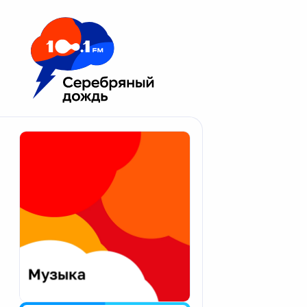
Москва 100.1 FM
Апатиты
Астрахань
Волгоград
Вологда
Екатеринбург
Иваново
Казань
Калининград
Калуга