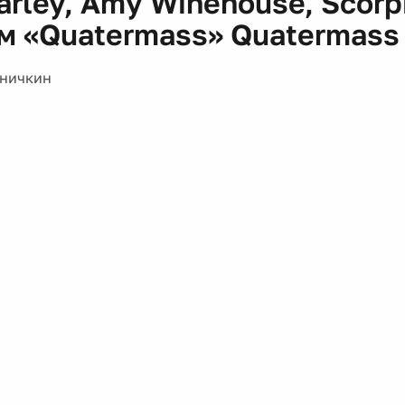
rley, Amy Winehouse, Scorp
м «Quatermass» Quatermass
Аничкин