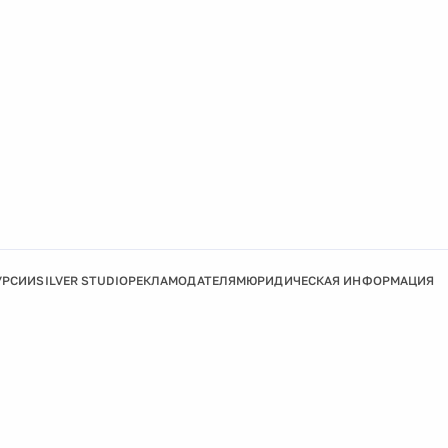
УРСИИ
SILVER STUDIO
РЕКЛАМОДАТЕЛЯМ
ЮРИДИЧЕСКАЯ ИНФОРМАЦИЯ