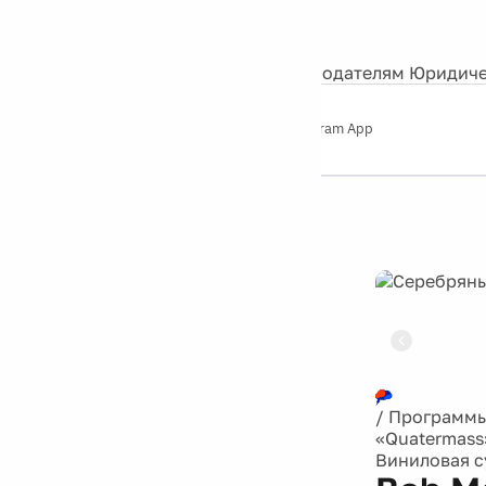
События
Контакты
О нас
Экскурсии
Silver Studio
Рекламодателям
Юридиче
Слушайте
App Store
Google Play
Telegram App
Серебряный
дождь
12+
Реклама
/
Программ
«Quatermass
Виниловая с