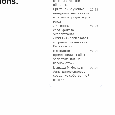
ions.
каналы «Русской
общины»
Британские ученые
22:53
внедрили гены свиньи
в салат-латук для вкуса
мяса
Лишенная
22:53
сертификата
эксплуатанта
«Ижавиа» собирается
устранить замечания
Росавиации
В Лондоне
22:51
предложили в пабах
запретить пить у
барной стойки
Глава ДУМ Москвы
22:51
Аляутдинов опроверг
создание собственной
партии