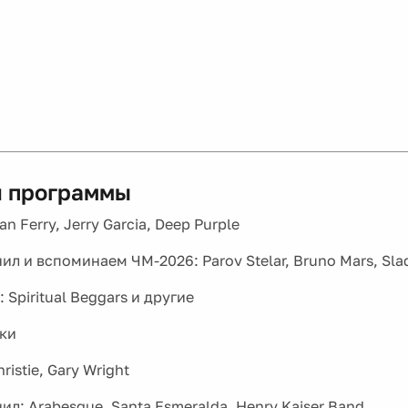
 программы
an Ferry, Jerry Garcia, Deep Purple
л и вспоминаем ЧМ-2026: Parov Stelar, Bruno Mars, Sla
 Spiritual Beggars и другие
ки
ristie, Gary Wright
л: Arabesque, Santa Esmeralda, Henry Kaiser Band