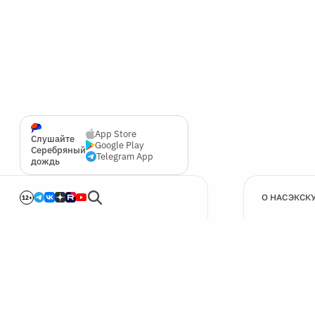
App Store
Слушайте
Google Play
Серебряный
Telegram App
дождь
О НАС
ЭКСК
12+