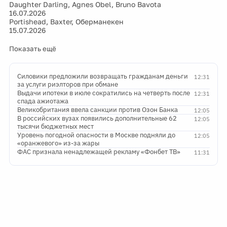
Daughter Darling, Agnes Obel, Bruno Bavota
16.07.2026
Portishead, Baxter, Оберманекен
15.07.2026
Показать ещё
Силовики предложили возвращать гражданам деньги
12:31
за услуги риэлторов при обмане
Выдачи ипотеки в июле сократились на четверть после
12:31
спада ажиотажа
Великобритания ввела санкции против Озон Банка
12:05
В российских вузах появились дополнительные 62
12:05
тысячи бюджетных мест
Уровень погодной опасности в Москве подняли до
12:05
«оранжевого» из-за жары
ФАС признала ненадлежащей рекламу «Фонбет ТВ»
11:31