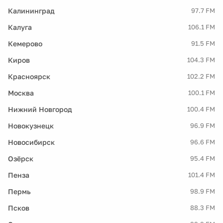
Калининград
97.7 FM
Калуга
106.1 FM
Кемерово
91.5 FM
Киров
104.3 FM
Красноярск
102.2 FM
Москва
100.1 FM
Нижний Новгород
100.4 FM
Новокузнецк
96.9 FM
Новосибирск
96.6 FM
Озёрск
95.4 FM
Пенза
101.4 FM
Пермь
98.9 FM
Псков
88.3 FM