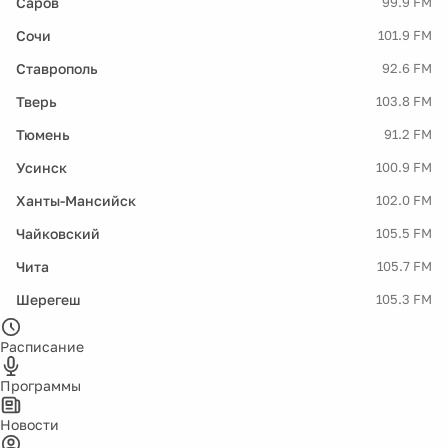
Саров
99.9 FM
Сочи
101.9 FM
Ставрополь
92.6 FM
Тверь
103.8 FM
Тюмень
91.2 FM
Усинск
100.9 FM
Ханты-Мансийск
102.0 FM
Чайковский
105.5 FM
Чита
105.7 FM
Шерегеш
105.3 FM
Расписание
Программы
Новости