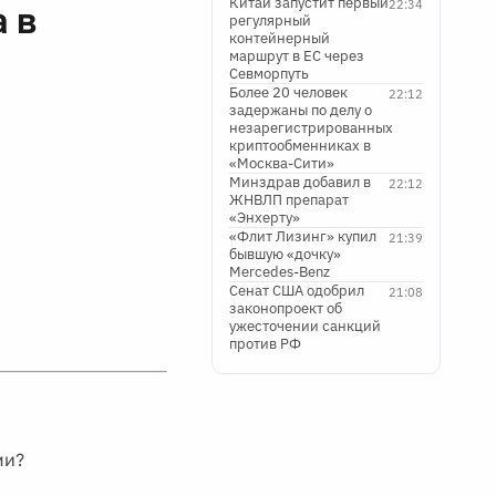
Китай запустит первый
22:34
 в
регулярный
контейнерный
маршрут в ЕС через
Севморпуть
Более 20 человек
22:12
задержаны по делу о
незарегистрированных
криптообменниках в
«Москва-Сити»
Минздрав добавил в
22:12
ЖНВЛП препарат
«Энхерту»
«Флит Лизинг» купил
21:39
бывшую «дочку»
Mercedes-Benz
Сенат США одобрил
21:08
законопроект об
ужесточении санкций
против РФ
ми?