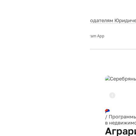
События
Контакты
О нас
Экскурсии
Silver Studio
Рекламодателям
Юридиче
Слушайте
App Store
Google Play
Telegram App
Серебряный
дождь
12+
Реклама
/
Программ
в недвижим
Аграр