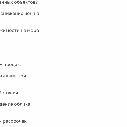
оенных объектов?
 снижение цен на
ижимости на море
ту продаж
нимание при
й ставки
дение облика
и рассрочек