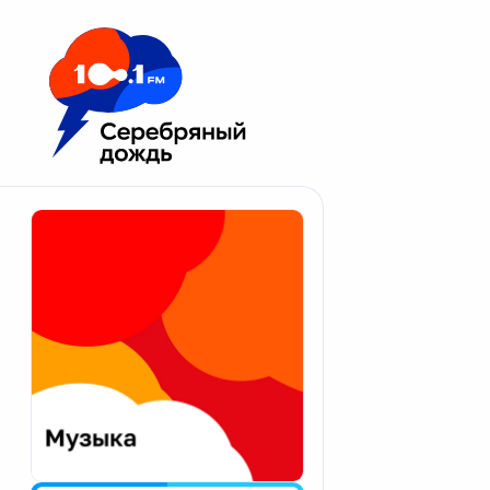
Москва 100.1 FM
Апатиты
Астрахань
Волгоград
Вологда
Екатеринбург
Иваново
Казань
Калининград
Калуга