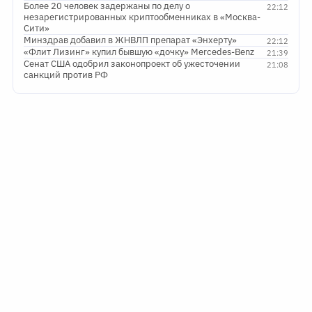
Более 20 человек задержаны по делу о
22:12
незарегистрированных криптообменниках в «Москва-
Сити»
Минздрав добавил в ЖНВЛП препарат «Энхерту»
22:12
«Флит Лизинг» купил бывшую «дочку» Mercedes-Benz
21:39
Сенат США одобрил законопроект об ужесточении
21:08
санкций против РФ