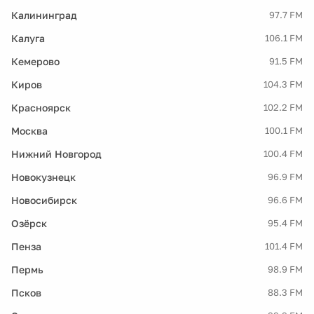
Калининград
97.7 FM
Калуга
106.1 FM
Кемерово
91.5 FM
Киров
104.3 FM
Красноярск
102.2 FM
Москва
100.1 FM
Нижний Новгород
100.4 FM
Новокузнецк
96.9 FM
Новосибирск
96.6 FM
Озёрск
95.4 FM
Пенза
101.4 FM
Пермь
98.9 FM
Псков
88.3 FM