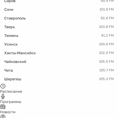
Саров
99.9 FM
Сочи
101.9 FM
Ставрополь
92.6 FM
Тверь
103.8 FM
Тюмень
91.2 FM
Усинск
100.9 FM
Ханты-Мансийск
102.0 FM
Чайковский
105.5 FM
Чита
105.7 FM
Шерегеш
105.3 FM
Расписание
Программы
Новости