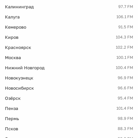
Калининград
97.7 FM
Калуга
106.1 FM
Кемерово
91.5 FM
Киров
104.3 FM
Красноярск
102.2 FM
Москва
100.1 FM
Нижний Новгород
100.4 FM
Новокузнецк
96.9 FM
Новосибирск
96.6 FM
Озёрск
95.4 FM
Пенза
101.4 FM
Пермь
98.9 FM
Псков
88.3 FM