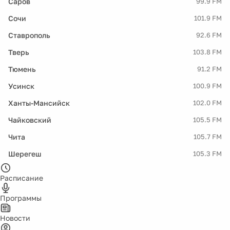
Саров
99.9 FM
Сочи
101.9 FM
Ставрополь
92.6 FM
Тверь
103.8 FM
Тюмень
91.2 FM
Усинск
100.9 FM
Ханты-Мансийск
102.0 FM
Чайковский
105.5 FM
Чита
105.7 FM
Шерегеш
105.3 FM
Расписание
Программы
Новости