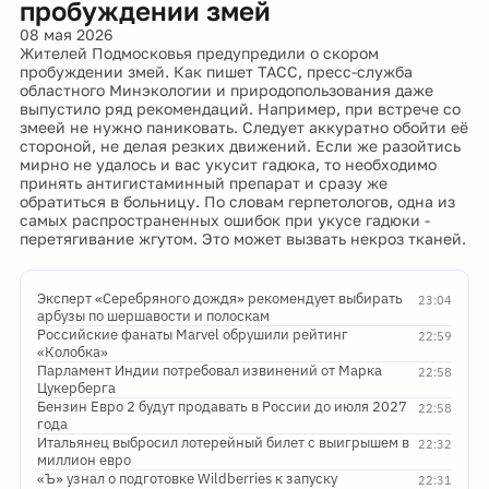
пробуждении змей
08 мая 2026
Жителей Подмосковья предупредили о скором
пробуждении змей. Как пишет ТАСС, пресс-служба
областного Минэкологии и природопользования даже
выпустило ряд рекомендаций. Например, при встрече со
змеей не нужно паниковать. Следует аккуратно обойти её
стороной, не делая резких движений. Если же разойтись
мирно не удалось и вас укусит гадюка, то необходимо
принять антигистаминный препарат и сразу же
обратиться в больницу. По словам герпетологов, одна из
самых распространенных ошибок при укусе гадюки -
перетягивание жгутом. Это может вызвать некроз тканей.
Эксперт «Серебряного дождя» рекомендует выбирать
23:04
арбузы по шершавости и полоскам
Российские фанаты Marvel обрушили рейтинг
22:59
«Колобка»
Парламент Индии потребовал извинений от Марка
22:58
Цукерберга
Бензин Евро 2 будут продавать в России до июля 2027
22:58
года
Итальянец выбросил лотерейный билет с выигрышем в
22:32
миллион евро
«Ъ» узнал о подготовке Wildberries к запуску
22:31