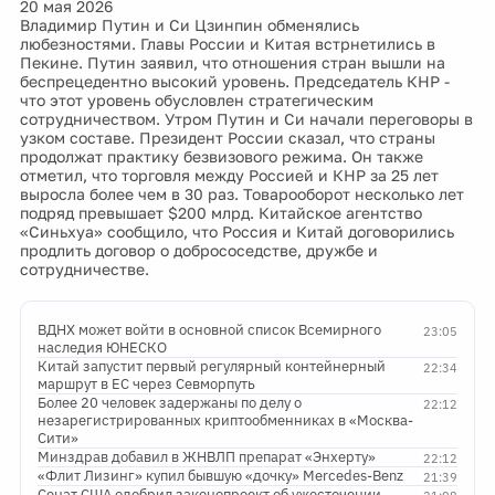
20 мая 2026
Владимир Путин и Си Цзинпин обменялись
любезностями. Главы России и Китая встрнетились в
Пекине. Путин заявил, что отношения стран вышли на
беспрецедентно высокий уровень. Председатель КНР -
что этот уровень обусловлен стратегическим
сотрудничеством. Утром Путин и Си начали переговоры в
узком составе. Президент России сказал, что страны
продолжат практику безвизового режима. Он также
отметил, что торговля между Россией и КНР за 25 лет
выросла более чем в 30 раз. Товарооборот несколько лет
подряд превышает $200 млрд. Китайское агентство
«Синьхуа» сообщило, что Россия и Китай договорились
продлить договор о добрососедстве, дружбе и
сотрудничестве.
ВДНХ может войти в основной список Всемирного
23:05
наследия ЮНЕСКО
Китай запустит первый регулярный контейнерный
22:34
маршрут в ЕС через Севморпуть
Более 20 человек задержаны по делу о
22:12
незарегистрированных криптообменниках в «Москва-
Сити»
Минздрав добавил в ЖНВЛП препарат «Энхерту»
22:12
«Флит Лизинг» купил бывшую «дочку» Mercedes-Benz
21:39
Сенат США одобрил законопроект об ужесточении