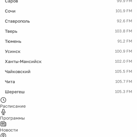
Саров
99.9 FM
Сочи
101.9 FM
Ставрополь
92.6 FM
Тверь
103.8 FM
Тюмень
91.2 FM
Усинск
100.9 FM
Ханты-Мансийск
102.0 FM
Чайковский
105.5 FM
Чита
105.7 FM
Шерегеш
105.3 FM
Расписание
Программы
Новости