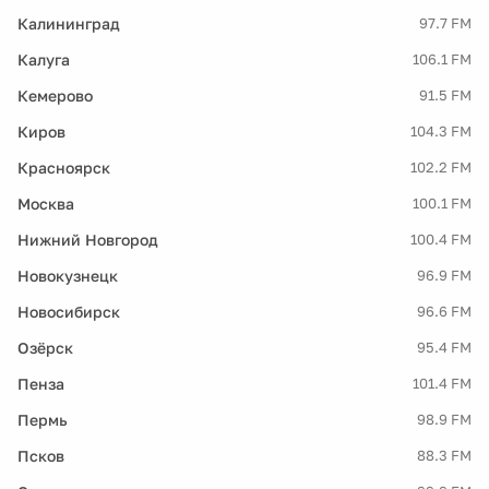
Калининград
97.7 FM
Калуга
106.1 FM
Кемерово
91.5 FM
Киров
104.3 FM
Красноярск
102.2 FM
Москва
100.1 FM
Нижний Новгород
100.4 FM
Новокузнецк
96.9 FM
Новосибирск
96.6 FM
Озёрск
95.4 FM
Пенза
101.4 FM
Пермь
98.9 FM
Псков
88.3 FM