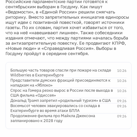
Российские парламентские партии готовятся к
сентябрьским выборам в Госдуму. Как пишут
«Ведомости», в «Единой России» решили смягчать
риторику. Вместо запретительных инициатив единоросы
ищут идеи с позитивной повесткой, говорят источники
газеты. По их словам, партия хочет избавиться от того,
что на неё «навешивают лишнее». Также собеседники
издания отмечают, что между партиями началась борьба
за антизапретительную повестку. Ее продвигают КПРФ,
«Новые люди» и «Справедливая Россия». Выборы в
Госдуму пройдут в середине сентября.
Большую часть товаров спасли при пожаре на складе
10:26
Wildberries в Екатеринбурге
Представители думских фракций присоединяются к
10:26
нападкам на «Яблоко»
Спрос на Гомера резко вырос в России после выхода в
10:26
США фильма «Одиссея»
Дональд Трамп запретил «родильный туризм» в США
09:26
Восемьсот человек эвакуировались со склада в
09:26
Екатеринбурге во время атаки БПЛА
Продолжение фильма про Майкла Джексона
09:26
запланировано к 2028 году