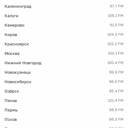
Калининград
97.7 FM
Калуга
106.1 FM
Кемерово
91.5 FM
Киров
104.3 FM
Красноярск
102.2 FM
Москва
100.1 FM
Нижний Новгород
100.4 FM
Новокузнецк
96.9 FM
Новосибирск
96.6 FM
Озёрск
95.4 FM
Пенза
101.4 FM
Пермь
98.9 FM
Псков
88.3 FM