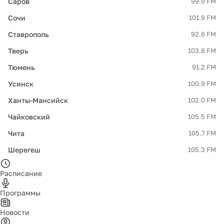
Саров
99.9 FM
Сочи
101.9 FM
Ставрополь
92.6 FM
Тверь
103.8 FM
Тюмень
91.2 FM
Усинск
100.9 FM
Ханты-Мансийск
102.0 FM
Чайковский
105.5 FM
Чита
105.7 FM
Шерегеш
105.3 FM
Расписание
Программы
Новости