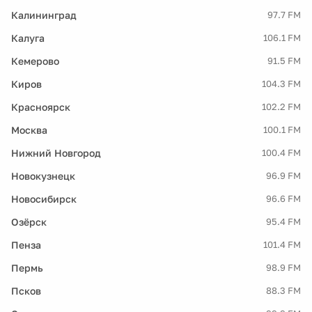
Калининград
97.7 FM
Калуга
106.1 FM
Кемерово
91.5 FM
Киров
104.3 FM
Красноярск
102.2 FM
Москва
100.1 FM
Нижний Новгород
100.4 FM
Новокузнецк
96.9 FM
Новосибирск
96.6 FM
Озёрск
95.4 FM
Пенза
101.4 FM
Пермь
98.9 FM
Псков
88.3 FM