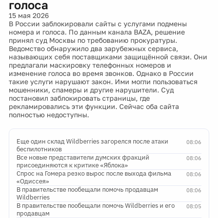
голоса
15 мая 2026
В России заблокировали сайты с услугами подмены
номера и голоса. По данным канала BAZA, решение
принял суд Москвы по требованию прокуратуры.
Ведомство обнаружило два зарубежных сервиса,
называющих себя поставщиками защищённой связи. Они
предлагали маскировку телефонных номеров и
изменение голоса во время звонков. Однако в России
такие услуги нарушают закон. Ими могли пользоваться
мошенники, спамеры и другие нарушители. Суд
постановил заблокировать страницы, где
рекламировались эти функции. Сейчас оба сайта
полностью недоступны.
Еще один склад Wildberries загорелся после атаки
08:06
беспилотников
Все новые представители думских фракций
08:06
присоединяются к критике «Яблока»
Спрос на Гомера резко вырос после выхода фильма
08:06
«Одиссея»
В правительстве пообещали помочь продавцам
08:06
Wildberries
В правительстве пообещали помочь Wildberries и его
08:05
продавцам