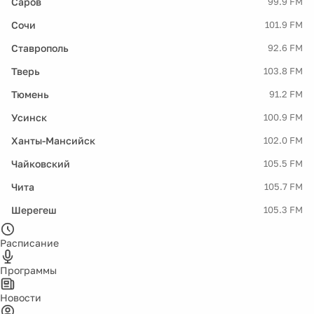
Саров
99.9 FM
Сочи
101.9 FM
Ставрополь
92.6 FM
Тверь
103.8 FM
Тюмень
91.2 FM
Усинск
100.9 FM
Ханты-Мансийск
102.0 FM
Чайковский
105.5 FM
Чита
105.7 FM
Шерегеш
105.3 FM
Расписание
Программы
Новости