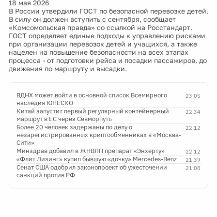
18 мая 2026
В России утвердили ГОСТ по безопасной перевозке детей.
В силу он должен вступить с сентября, сообщает
«Комсомольская правда» со ссылкой на Росстандарт.
ГОСТ определяет единые подходы к управлению рисками
при организации перевозок детей и учащихся, а также
нацелен на повышение безопасности на всех этапах
процесса - от подготовки рейса и посадки пассажиров, до
движения по маршруту и высадки.
ВДНХ может войти в основной список Всемирного
23:05
наследия ЮНЕСКО
Китай запустит первый регулярный контейнерный
22:34
маршрут в ЕС через Севморпуть
Более 20 человек задержаны по делу о
22:12
незарегистрированных криптообменниках в «Москва-
Сити»
Минздрав добавил в ЖНВЛП препарат «Энхерту»
22:12
«Флит Лизинг» купил бывшую «дочку» Mercedes-Benz
21:39
Сенат США одобрил законопроект об ужесточении
21:08
санкций против РФ