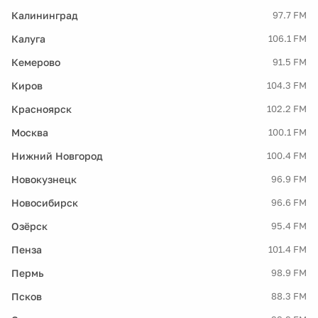
Калининград
97.7 FM
Калуга
106.1 FM
Кемерово
91.5 FM
Киров
104.3 FM
Красноярск
102.2 FM
Москва
100.1 FM
Нижний Новгород
100.4 FM
Новокузнецк
96.9 FM
Новосибирск
96.6 FM
Озёрск
95.4 FM
Пенза
101.4 FM
Пермь
98.9 FM
Псков
88.3 FM