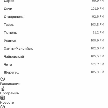
Саров
99.9 FM
Сочи
101.9 FM
Ставрополь
92.6 FM
Тверь
103.8 FM
Тюмень
91.2 FM
Усинск
100.9 FM
Ханты-Мансийск
102.0 FM
Чайковский
105.5 FM
Чита
105.7 FM
Шерегеш
105.3 FM
Расписание
Программы
Новости