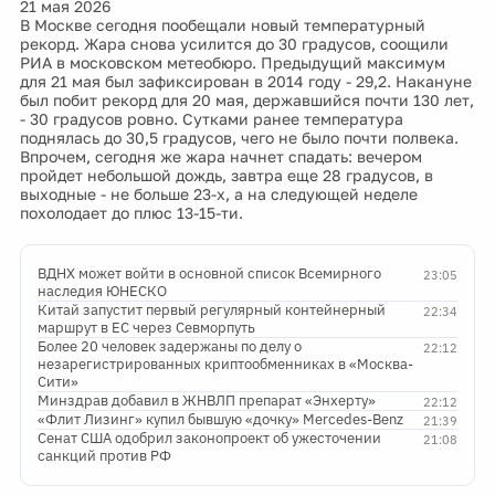
21 мая 2026
В Москве сегодня пообещали новый температурный
рекорд. Жара снова усилится до 30 градусов, соощили
РИА в московском метеобюро. Предыдущий максимум
для 21 мая был зафиксирован в 2014 году - 29,2. Накануне
был побит рекорд для 20 мая, державшийся почти 130 лет,
- 30 градусов ровно. Сутками ранее температура
поднялась до 30,5 градусов, чего не было почти полвека.
Впрочем, сегодня же жара начнет спадать: вечером
пройдет небольшой дождь, завтра еще 28 градусов, в
выходные - не больше 23-х, а на следующей неделе
похолодает до плюс 13-15-ти.
ВДНХ может войти в основной список Всемирного
23:05
наследия ЮНЕСКО
Китай запустит первый регулярный контейнерный
22:34
маршрут в ЕС через Севморпуть
Более 20 человек задержаны по делу о
22:12
незарегистрированных криптообменниках в «Москва-
Сити»
Минздрав добавил в ЖНВЛП препарат «Энхерту»
22:12
«Флит Лизинг» купил бывшую «дочку» Mercedes-Benz
21:39
Сенат США одобрил законопроект об ужесточении
21:08
санкций против РФ