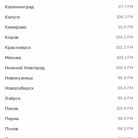
Калининград
97.7 FM
Калуга
106.1 FM
Кемерово
91.5 FM
Киров
104.3 FM
Красноярск
102.2 FM
Москва
100.1 FM
Нижний Новгород
100.4 FM
Новокузнецк
96.9 FM
Новосибирск
96.6 FM
Озёрск
95.4 FM
Пенза
101.4 FM
Пермь
98.9 FM
Псков
88.3 FM