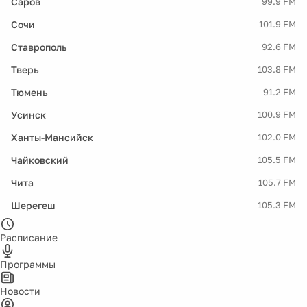
Саров
99.9 FM
Сочи
101.9 FM
Ставрополь
92.6 FM
Тверь
103.8 FM
Тюмень
91.2 FM
Усинск
100.9 FM
Ханты-Мансийск
102.0 FM
Чайковский
105.5 FM
Чита
105.7 FM
Шерегеш
105.3 FM
Расписание
Программы
Новости