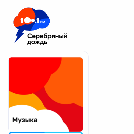
Москва 100.1 FM
Апатиты
Астрахань
Волгоград
Вологда
Екатеринбург
Иваново
Казань
Калининград
Калуга