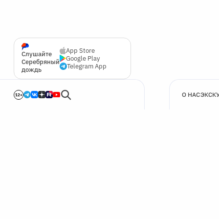
App Store
Слушайте
Google Play
Серебряный
Telegram App
дождь
О НАС
ЭКСК
12+
🍪
Мы используем cookie для улучшения работы сайта.