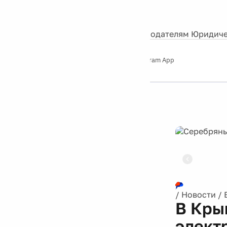
События
Контакты
О нас
Экскурсии
Silver Studio
Рекламодателям
Юридиче
Слушайте
App Store
Google Play
Telegram App
Серебряный
дождь
12+
Реклама
/
Новости
/
В Кры
элект