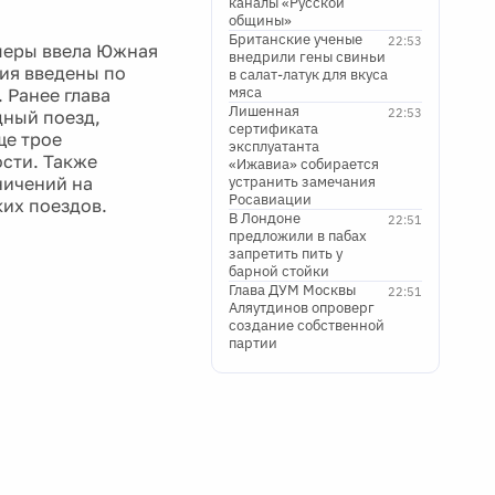
каналы «Русской
общины»
Британские ученые
22:53
меры ввела Южная
внедрили гены свиньи
ия введены по
в салат-латук для вкуса
мяса
 Ранее глава
Лишенная
22:53
дный поезд,
сертификата
ще трое
эксплуатанта
ости. Также
«Ижавиа» собирается
ничений на
устранить замечания
Росавиации
их поездов.
В Лондоне
22:51
предложили в пабах
запретить пить у
барной стойки
Глава ДУМ Москвы
22:51
Аляутдинов опроверг
создание собственной
партии