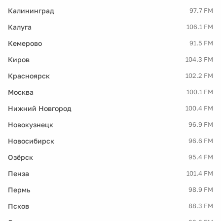
Калининград
97.7 FM
Калуга
106.1 FM
Кемерово
91.5 FM
Киров
104.3 FM
Красноярск
102.2 FM
Москва
100.1 FM
Нижний Новгород
100.4 FM
Новокузнецк
96.9 FM
Новосибирск
96.6 FM
Озёрск
95.4 FM
Пенза
101.4 FM
Пермь
98.9 FM
Псков
88.3 FM