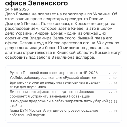
офиса Зеленского
14 мая 2026
Дело Ермака не повлияет на переговоры по Украине. Об
этом заявил пресс-секретарь президента России
Дмитрий Песков. По его словам, в Кремле не следят за
расследованием, которое идет в Киеве, и это в целом
дело Украины. Андрей Ермак - один из ближайших
соратников Владимира Зеленского, бывший глава его
офиса. Сегодня суд в Киеве арестовал его на 60 суток по
делу о легализации более 10 миллионов долларов на
элитном строительстве в Киевской области. Ермака могут
освободить под залог в 3 миллиона долларов.
Руслан Терновой взял свое второе золото ЧЕ-2026
23:08
YouTube заблокировал каналы «Русской общины»
23:08
Британские ученые внедрили гены свиньи в салат-
22:53
латук для вкуса мяса
Лишенная сертификата эксплуатанта «Ижавиа»
22:53
собирается устранить замечания Росавиации
В Лондоне предложили в пабах запретить пить у барной
22:51
стойки
Глава ДУМ Москвы Аляутдинов опроверг создание
22:51
собственной партии