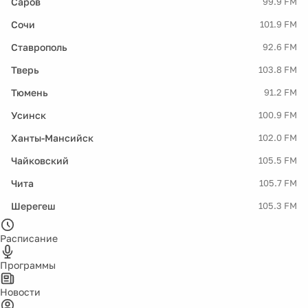
Саров
99.9 FM
Сочи
101.9 FM
Ставрополь
92.6 FM
Тверь
103.8 FM
Тюмень
91.2 FM
Усинск
100.9 FM
Ханты-Мансийск
102.0 FM
Чайковский
105.5 FM
Чита
105.7 FM
Шерегеш
105.3 FM
Расписание
Программы
Новости