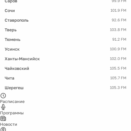
Саров
99.9 FM
Сочи
101.9 FM
Ставрополь
92.6 FM
Тверь
103.8 FM
Тюмень
91.2 FM
Усинск
100.9 FM
Ханты-Мансийск
102.0 FM
Чайковский
105.5 FM
Чита
105.7 FM
Шерегеш
105.3 FM
Расписание
Программы
Новости