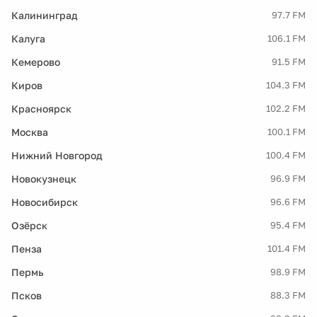
Калининград
97.7 FM
Калуга
106.1 FM
Кемерово
91.5 FM
Киров
104.3 FM
Красноярск
102.2 FM
Москва
100.1 FM
Нижний Новгород
100.4 FM
Новокузнецк
96.9 FM
Новосибирск
96.6 FM
Озёрск
95.4 FM
Пенза
101.4 FM
Пермь
98.9 FM
Псков
88.3 FM