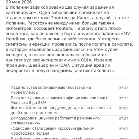
09 мая 2026
В Испании зафиксировано два случая заражения
хантавирусом. Один заболевший проживает на
отдаленном острове Тристан-да-Кунья, а другой - на юге
Испании. Расстояние между ними больше тысячи
километров, сообщает Reuters. Первому стало плохо
после того, как он сошел с борта круизного лайнера «MV
Hondius», где была вспышка заболевания. У второго
симптомы инфекции проявились после полета в самолете,
в котором находилась заразившаяся на этом судне
женщина, а позже она скончалась в больнице.
Хантавирус зафиксировали уже в США, Израиле,
Франции, Швейцарии и ЮАР. Ситуация вряд ли
перерастет в новую пандемию, считают эксперты.
Издательства останавливают поставки на
07:33
маркетплейсы
Доля доступных для покупки офисов увеличилась в
07:33
Москве с 8 до 28%
Жителей Камчатки предупредили, что на несколько
07:07
дней отключат интернет
Домодедово и Внуково работают в режиме «по
07:07
согласованию»
«Одиссея» стала самым кассовым фильмом
07:07
Кристофера Нолана
Джо Байден впервые появился на публике после